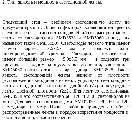
2) Тип, яркость и мощность светодиодной ленты.
Следующий этап – выбираем светодиодную ленту по
требуемой яркости. Один из факторов, влияющий на яркость
свечения ленты – тип светодиодов. Наиболее распространены
ленты со светодиодами
SMD
3528 и
SMD
5060 (иногда их
называют также
SMD
5050). Светодиоды первого типа имеют
размер корпуса 3.5х2.8 мм и содержат один
полупроводниковый кристалл. Светодиоды второго типа
имеют больший размер – 5.0х5.5 мм - и содержат три
кристалла в одном корпусе. Соответственно, светодиоды
SMD
5060 почти в три раза ярче диодов
SMD
3528. Также
яркость светодиодной ленты зависит от плотности
расположения светодиодов на ней. Существуют светодиодные
ленты стандартной плотности, двойной (2х) и двухрядные
ленты двойной плотности (2х2). Для лент со светодиодами
SMD
3528 это соответственно 60, 120 и 240 светодиодов на
метр. Для лент со светодиодами
SMD
5060 - 30, 60 и 120
светодиодов на метр. Ниже в таблице приведены наиболее
распространенные ленты в порядке возрастания мощности и,
соответственно, яркости свечения.