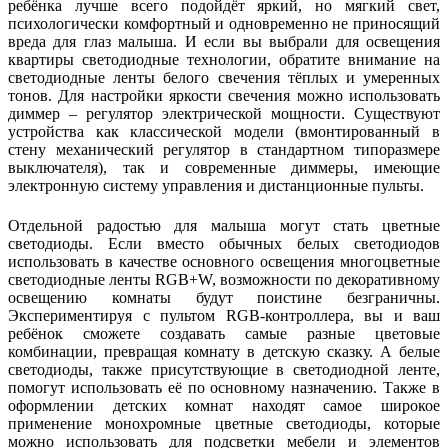
ребёнка лучше всего подойдёт яркий, но мягкий свет,
психологически комфортный и одновременно не приносящий
вреда для глаз малыша. И если вы выбрали для освещения
квартиры светодиодные технологии, обратите внимание на
светодиодные ленты белого свечения тёплых и умеренных
тонов. Для настройки яркости свечения можно использовать
диммер – регулятор электрической мощности. Существуют
устройства как классической модели (вмонтированный в
стену механический регулятор в стандартном типоразмере
выключателя), так и современные диммеры, имеющие
электронную систему управления и дистанционные пульты.
Отдельной радостью для малыша могут стать цветные
светодиоды. Если вместо обычных белых светодиодов
использовать в качестве основного освещения многоцветные
светодиодные ленты RGB+W, возможности по декоративному
освещению комнаты будут поистине безграничны.
Экспериментируя с пультом RGB-контроллера, вы и ваш
ребёнок сможете создавать самые разные цветовые
комбинации, превращая комнату в детскую сказку. А белые
светодиоды, также присутствующие в светодиодной ленте,
помогут использовать её по основному назначению. Также в
оформлении детских комнат находят самое широкое
применение монохромные цветные светодиоды, которые
можно использовать для подсветки мебели и элементов