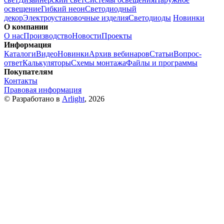
освещение
Гибкий неон
Светодиодный
декор
Электроустановочные изделия
Светодиоды
Новинки
О компании
О нас
Производство
Новости
Проекты
Информация
Каталоги
Видео
Новинки
Архив вебинаров
Статьи
Вопрос-
ответ
Калькуляторы
Схемы монтажа
Файлы и программы
Покупателям
Контакты
Правовая информация
© Разработано в
Arlight
, 2026