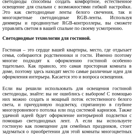
светодиоды способны создать комфортное, естественное
освещение для спальни с возможностями гибкой настройки.
Это как светодиодные ленты белого свечения, так и
многоцветные светодиодные RGB-ленты. Используя
диммеры и продвинутые RGB-контроллеры, вы сможете
управлять светом в вашей спальне по своему усмотрению.
Светодиодные технологии для гостиной.
Гостиная – это сердце вашей квартиры, место, где отдыхает
семья, собираются родственники и гости. Именно поэтому
многие подходят к оформлению гостиной особенно
тщательно. Как правило, это самая просторная комната в
доме, поэтому здесь находят место самые различные идеи для
оформления интерьера. Касается это и вопроса освещения.
Если вы решили использовать для освещения гостиной
светодиоды, знайте: вы не ошиблись с выбором! С помощью
них можно создать и мощный поток естественного белого
света, и причудливую подсветку, спрятанную в глубине
многоуровневого потолка или под системой карнизов. Также
удачной идеей будет оформление интерьерной подсветки с
помощью светодиодных лент. А если вы используете
гостиную как помещение для семейных праздников, стоит
задуматься о приобретении для этой комнаты многоцветных