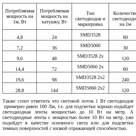
Потребляемая
Потребляемая
Тип
Количеств
мощность на
мощность на
светодиодов и
светодиод
1м, Вт
катушку, Вт
маркировка
на 1м
SMD3528
4,8
24
60
SMD5060
7,2
36
30
SMD3528 2x
9,6
48
120
SMD5060 2x
14,4
72
60
SMD3528 2x2
19,6
98
240
SMD5060 2x2
28,8
144
120
Также стоит отметить что световой поток 1 Вт светодиодов
примерно равен 100 Лм, т.е. для подсветки хорошо подойдет
светодиодная ленты мощностью до 10 Вт на метр. А
светодиодные ленты с мощностью более 10 Вт на метр, уже
подойдут в качестве основного света или для подсветки
темных поверхностей с низкой отражающей способностью.