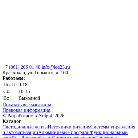
+7 (861) 206 01 40
info@led23.ru
Краснодар, ул. Горького, д. 160
Работаем:
Пн-Пт
9-18
Сб
10-15
Вс
Выходной
Показать все магазины
Правовая информация
© Разработано в
Arlight
, 2026
Каталог
Светодиодные ленты
Источники питания
Системы управления
и автоматизации
Алюминиевые профили
Функциональный
свет
Дизайнерский свет
Системы освещения
Наружное