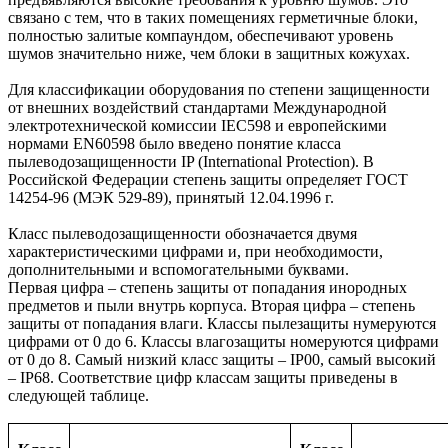
связано с тем, что в таких помещениях герметичные блоки,
полностью залитые компаундом, обеспечивают уровень
шумов значительно ниже, чем блоки в защитных кожухах.
Для классификации оборудования по степени защищенности
от внешних воздействий стандартами Международной
электротехнической комиссии IEC598 и европейскими
нормами EN60598 было введено понятие класса
пылеводозащищенности IP (International Protection). В
Российской Федерации степень защиты определяет ГОСТ
14254-96 (МЭК 529-89), принятый 12.04.1996 г.
Класс пылеводозащищенности обозначается двумя
характеристическими цифрами и, при необходимости,
дополнительными и вспомогательными буквами.
Первая цифра – степень защиты от попадания инородных
предметов и пыли внутрь корпуса. Вторая цифра – степень
защиты от попадания влаги. Классы пылезащиты нумеруются
цифрами от 0 до 6. Классы влагозащиты номеруются цифрами
от 0 до 8. Самый низкий класс защиты – IP00, самый высокий
– IP68. Соответствие цифр классам защиты приведены в
следующей таблице.