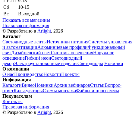
Пн-Пт
9-18
Сб
10-15
Вс
Выходной
Показать все магазины
Правовая информация
© Разработано в
Arlight
, 2026
Каталог
Светодиодные ленты
Источники питания
Системы управления
и автоматизации
Алюминиевые профили
Функциональный
свет
Дизайнерский свет
Системы освещения
Наружное
освещение
Гибкий неон
Светодиодный
декор
Электроустановочные изделия
Светодиоды
Новинки
О компании
О нас
Производство
Новости
Проекты
Информация
Каталоги
Видео
Новинки
Архив вебинаров
Статьи
Вопрос-
ответ
Калькуляторы
Схемы монтажа
Файлы и программы
Покупателям
Контакты
Правовая информация
© Разработано в
Arlight
, 2026