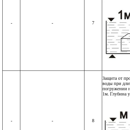
-
-
7
Защита от пр
воды при дли
погружении н
1м. Глубина у
-
-
8