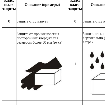
Класс
Класс
пыле-
Описание (примеры)
влаго-
Описани
защиты
защиты
0
Защита отсутствует
0
Защита отсут
Защита от ка
Защита от проникновения
вертикально 
посторонних твердых тел
ветра)
размером более 50 мм (рука)
1
1