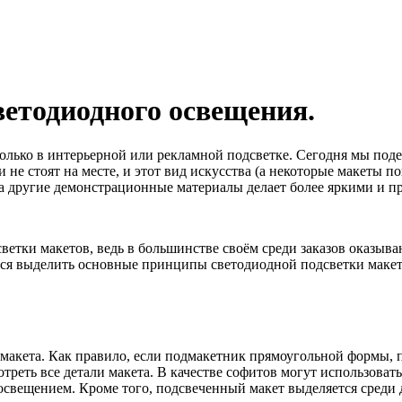
етодиодного освещения.
только в интерьерной или рекламной подсветке. Сегодня мы под
 не стоят на месте, и этот вид искусства (а некоторые макеты 
 а другие демонстрационные материалы делает более яркими и
одсветки макетов, ведь в большинстве своём среди заказов оказ
емся выделить основные принципы светодиодной подсветки макет
макета. Как правило, если подмакетник прямоугольной формы, 
треть все детали макета. В качестве софитов могут использова
освещением. Кроме того, подсвеченный макет выделяется среди д