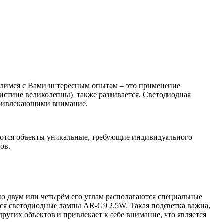
елимся с Вами интересным опытом – это применение
поистине великолепны) также развивается. Светодиодная
 привлекающими внимание.
ываются объекты уникальные, требующие индивидуального
ов.
по двум или четырём его углам располагаются специальные
ться светодиодные лампы AR-G9 2.5W
.
Такая подсветка важна,
ругих объектов и привлекает к себе внимание, что является