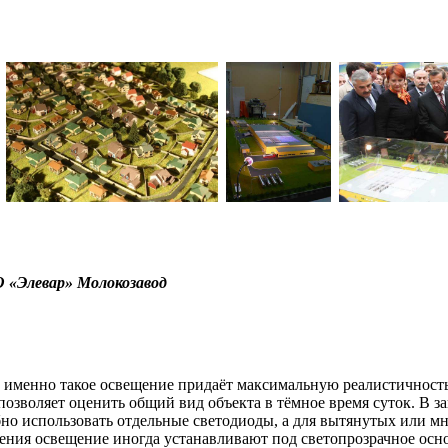
«Элевар» Молокозавод
т.к. именно такое освещение придаёт максимальную реалистично
 и позволяет оценить общий вид объекта в тёмное время суток. 
бно использовать отдельные светодиоды, а для вытянутых или м
чения освещение иногда устанавливают под светопрозрачное осн