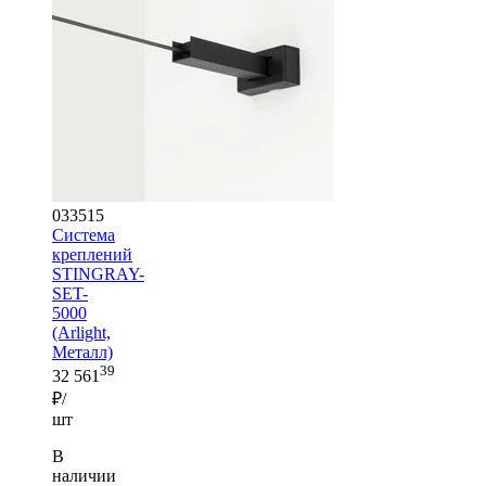
033515
Система
креплений
STINGRAY-
SET-
5000
(Arlight,
Металл)
39
32 561
₽/
шт
В
наличии