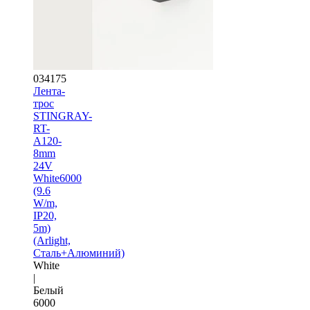
034175
Лента-
трос
STINGRAY-
RT-
A120-
8mm
24V
White6000
(9.6
W/m,
IP20,
5m)
(Arlight,
Сталь+Алюминий)
White
|
Белый
6000