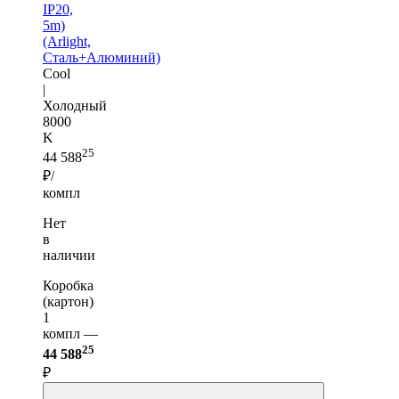
IP20,
5m)
(Arlight,
Сталь+Алюминий)
Cool
|
Холодный
8000
K
25
44 588
₽/
компл
Нет
в
наличии
Коробка
(картон)
1
компл —
25
44 588
₽