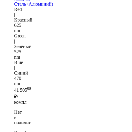
Сталь+Алюминий)
Red
|
Красный
625
nm
Green
|
Зелёный
525
nm
Blue
|
Синий
470
nm
98
41 505
₽/
компл
Нет
в
наличии