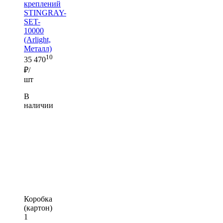
креплений
STINGRAY-
SET-
10000
(Arlight,
Металл)
10
35 470
₽/
шт
В
наличии
Коробка
(картон)
1