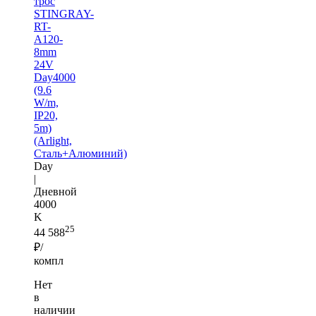
трос
STINGRAY-
RT-
A120-
8mm
24V
Day4000
(9.6
W/m,
IP20,
5m)
(Arlight,
Сталь+Алюминий)
Day
|
Дневной
4000
K
25
44 588
₽/
компл
Нет
в
наличии