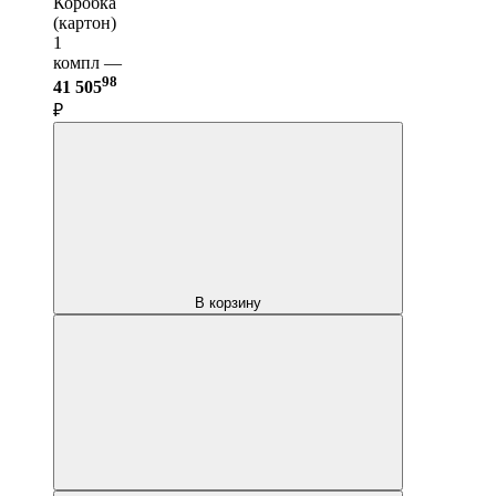
Коробка
(картон)
1
компл —
98
41 505
₽
В корзину