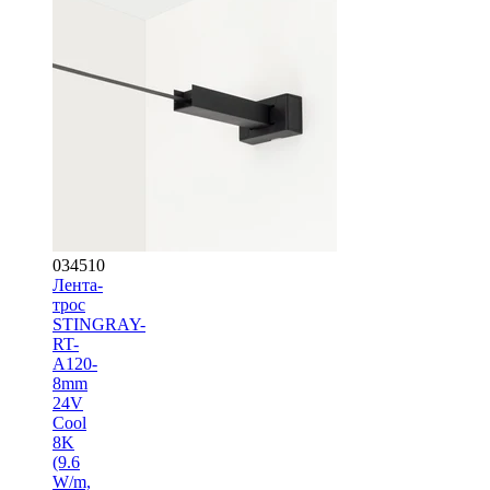
034510
Лента-
трос
STINGRAY-
RT-
A120-
8mm
24V
Cool
8K
(9.6
W/m,