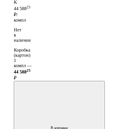
K
25
44 588
₽/
компл
Нет
в
наличии
Коробка
(картон)
1
компл —
25
44 588
₽
В корзину