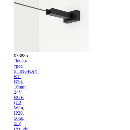
033885
Лента-
трос
STINGRAY-
RT-
B30-
10mm
24V
RGB
(7.2
W/m,
IP20,
5060,
5m)
(Arlight,