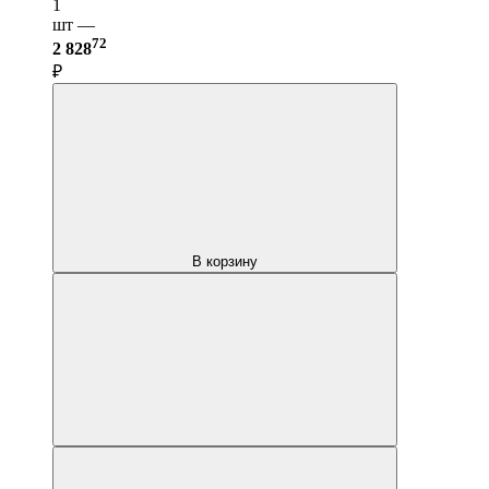
1
шт —
72
2 828
₽
В корзину