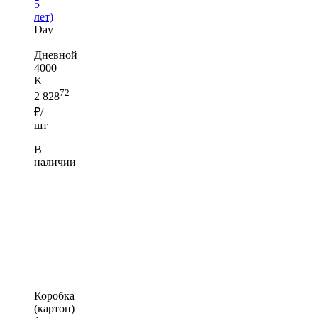
5
лет)
Day
|
Дневной
4000
K
72
2 828
₽/
шт
В
наличии
Коробка
(картон)