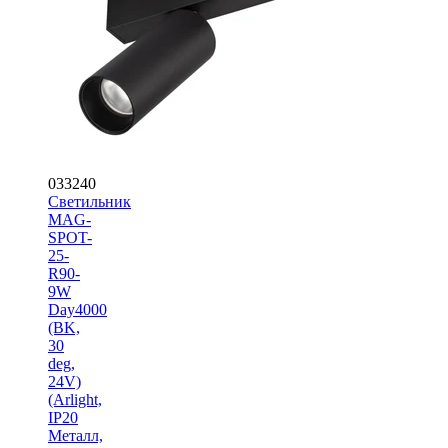
033240
Светильник
MAG-
SPOT-
25-
R90-
9W
Day4000
(BK,
30
deg,
24V)
(Arlight,
IP20
Металл,