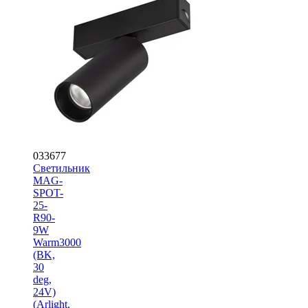
033677
Светильник
MAG-
SPOT-
25-
R90-
9W
Warm3000
(BK,
30
deg,
24V)
(Arlight,