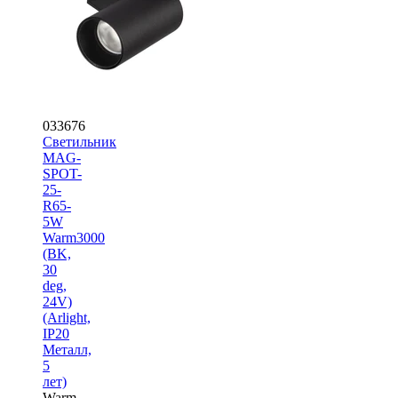
033676
Светильник
MAG-
SPOT-
25-
R65-
5W
Warm3000
(BK,
30
deg,
24V)
(Arlight,
IP20
Металл,
5
лет)
Warm