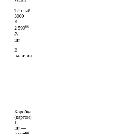
|
Тёплый
3000
K
66
2 599
₽/
шт
В
наличии
Коробка
(картон)
1
шт —
66