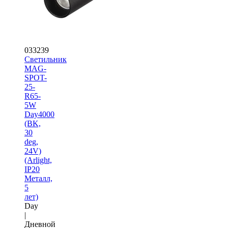
033239
Светильник
MAG-
SPOT-
25-
R65-
5W
Day4000
(BK,
30
deg,
24V)
(Arlight,
IP20
Металл,
5
лет)
Day
|
Дневной