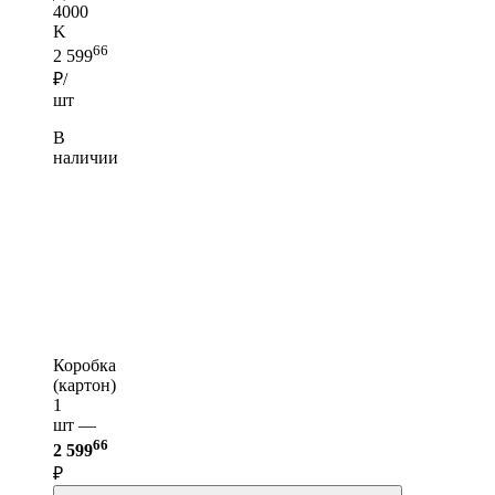
4000
K
66
2 599
₽/
шт
В
наличии
Коробка
(картон)
1
шт —
66
2 599
₽