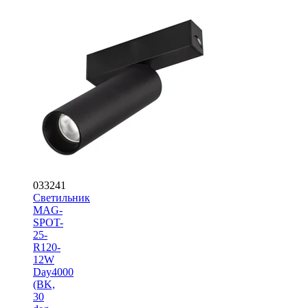
033241
Светильник
MAG-
SPOT-
25-
R120-
12W
Day4000
(BK,
30