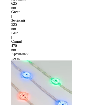
625
nm
Green
|
Зелёный
525
nm
Blue
|
Синий
470
nm
Архивный
товар