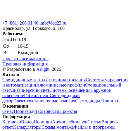
+7 (861) 206 01 40
info@led23.ru
Краснодар, ул. Горького, д. 160
Работаем:
Пн-Пт
9-18
Сб
10-15
Вс
Выходной
Показать все магазины
Правовая информация
© Разработано в
Arlight
, 2026
Каталог
Светодиодные ленты
Источники питания
Системы управления
и автоматизации
Алюминиевые профили
Функциональный
свет
Дизайнерский свет
Системы освещения
Наружное
освещение
Гибкий неон
Светодиодный
декор
Электроустановочные изделия
Светодиоды
Новинки
О компании
О нас
Производство
Новости
Проекты
Информация
Каталоги
Видео
Новинки
Архив вебинаров
Статьи
Вопрос-
ответ
Калькуляторы
Схемы монтажа
Файлы и программы