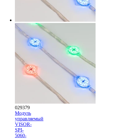
029379
Модуль
управляемый
VISOR-
SPI-
5060-