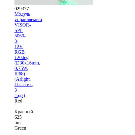
029377
Модуль
управляемый
VISOR-
SPI-
5060-
3-
12V
RGB
120deg
(D30x16mm,
0.75W,
IP68)
(Arlight,
Пластик,
3
года)
Red
|
Красный
625
nm
Green
|