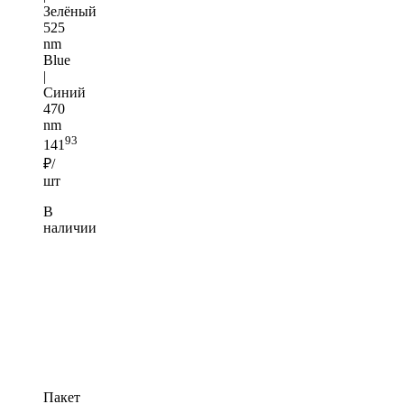
Зелёный
525
nm
Blue
|
Синий
470
nm
93
141
₽/
шт
В
наличии
Пакет