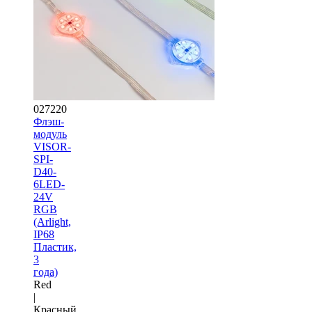
027220
Флэш-
модуль
VISOR-
SPI-
D40-
6LED-
24V
RGB
(Arlight,
IP68
Пластик,
3
года)
Red
|
Красный