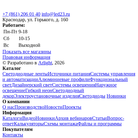
+7 (861) 206 01 40
info@led23.ru
Краснодар, ул. Горького, д. 160
Работаем:
Пн-Пт
9-18
Сб
10-15
Вс
Выходной
Показать все магазины
Правовая информация
© Разработано в
Arlight
, 2026
Каталог
Светодиодные ленты
Источники питания
Системы управления
и автоматизации
Алюминиевые профили
Функциональный
свет
Дизайнерский свет
Системы освещения
Наружное
освещение
Гибкий неон
Светодиодный
декор
Электроустановочные изделия
Светодиоды
Новинки
О компании
О нас
Производство
Новости
Проекты
Информация
Каталоги
Видео
Новинки
Архив вебинаров
Статьи
Вопрос-
ответ
Калькуляторы
Схемы монтажа
Файлы и программы
Покупателям
Контакты