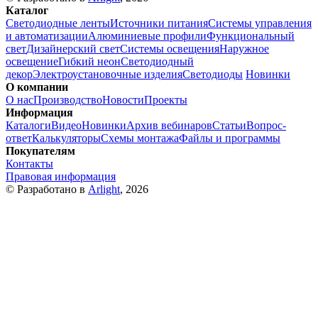
Каталог
Светодиодные ленты
Источники питания
Системы управления
и автоматизации
Алюминиевые профили
Функциональный
свет
Дизайнерский свет
Системы освещения
Наружное
освещение
Гибкий неон
Светодиодный
декор
Электроустановочные изделия
Светодиоды
Новинки
О компании
О нас
Производство
Новости
Проекты
Информация
Каталоги
Видео
Новинки
Архив вебинаров
Статьи
Вопрос-
ответ
Калькуляторы
Схемы монтажа
Файлы и программы
Покупателям
Контакты
Правовая информация
© Разработано в
Arlight
, 2026