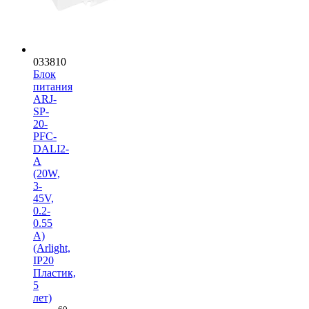
033810
Блок
питания
ARJ-
SP-
20-
PFC-
DALI2-
A
(20W,
3-
45V,
0.2-
0.55
A)
(Arlight,
IP20
Пластик,
5
лет)