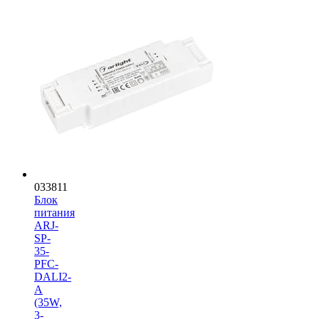
033811
Блок
питания
ARJ-
SP-
35-
PFC-
DALI2-
A
(35W,
3-