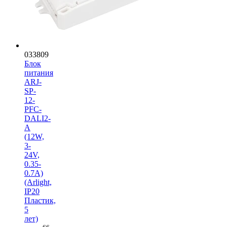
033809
Блок
питания
ARJ-
SP-
12-
PFC-
DALI2-
A
(12W,
3-
24V,
0.35-
0.7A)
(Arlight,
IP20
Пластик,
5
лет)