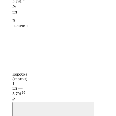
60
5 791
₽/
шт
В
наличии
Коробка
(картон)
1
шт —
60
5 791
₽