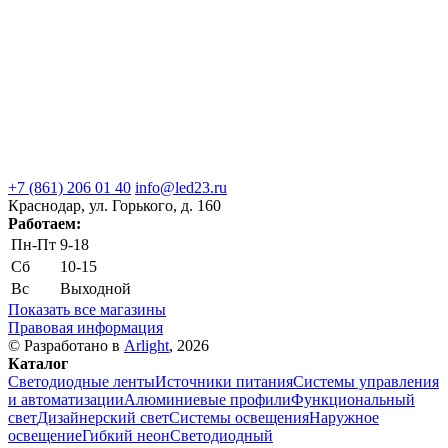
+7 (861) 206 01 40
info@led23.ru
Краснодар, ул. Горького, д. 160
Работаем:
Пн-Пт
9-18
Сб
10-15
Вс
Выходной
Показать все магазины
Правовая информация
© Разработано в
Arlight
, 2026
Каталог
Светодиодные ленты
Источники питания
Системы управления
и автоматизации
Алюминиевые профили
Функциональный
свет
Дизайнерский свет
Системы освещения
Наружное
освещение
Гибкий неон
Светодиодный