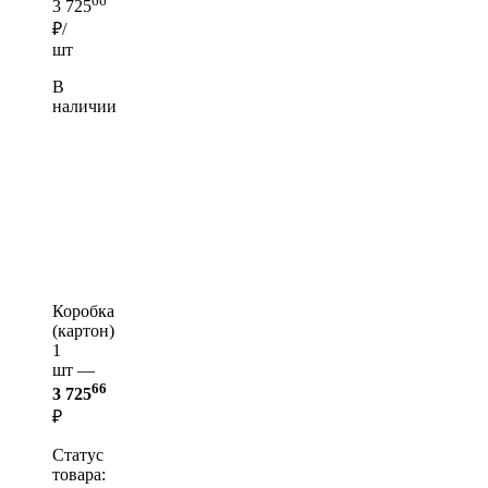
66
3 725
₽/
шт
В
наличии
Коробка
(картон)
1
шт —
66
3 725
₽
Статус
товара: