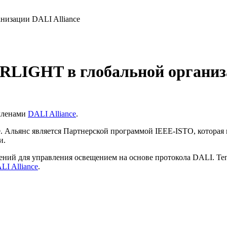
изации DALI Alliance
IGHT в глобальной организац
членами
DALI Alliance
.
. Альянс является Партнерской программой IEEE-ISTO, котора
и.
шений для управления освещением на основе протокола DALI.
LI Alliance
.