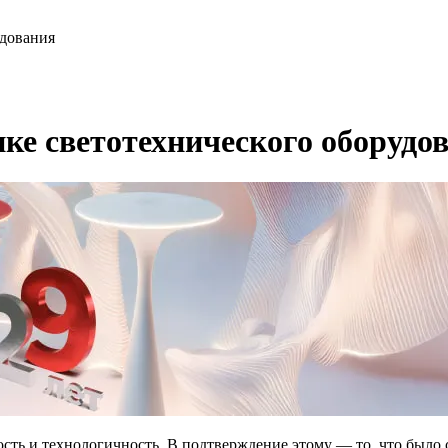
удования
ынке светотехнического оборудо
ность и технологичность. В подтверждение этому — то, что было 