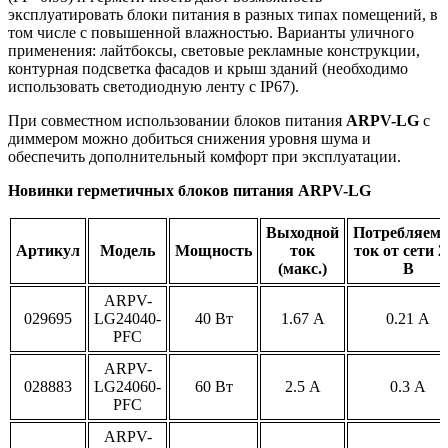
эксплуатировать блоки питания в разных типах помещений, в
том числе с повышенной влажностью. Варианты уличного
применения: лайтбоксы, световые рекламные конструкции,
контурная подсветка фасадов и крыш зданий (необходимо
использовать светодиодную ленту с IP67).
При совместном использовании блоков питания
ARPV-LG
с
диммером можно добиться снижения уровня шума и
обеспечить дополнительный комфорт при эксплуатации.
Новинки герметичных блоков питания ARPV-LG
Выходной
Потребляем
Артикул
Модель
Мощность
ток
ток от сети 2
(макс.)
В
ARPV-
029695
LG24040-
40 Вт
1.67 А
0.21 А
PFC
ARPV-
028883
LG24060-
60 Вт
2.5 А
0.3 А
PFC
ARPV-