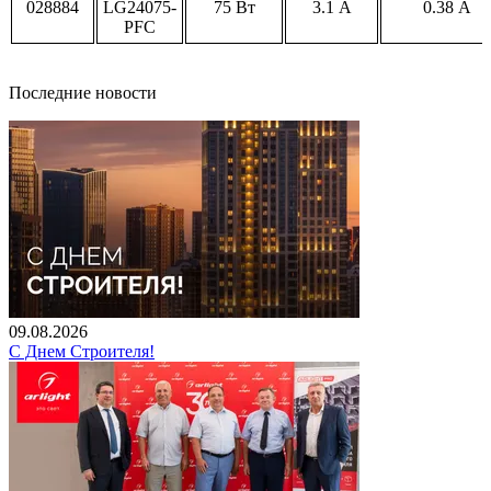
028884
LG24075-
75 Вт
3.1 А
0.38 А
PFC
Последние новости
09.08.2026
С Днем Строителя!