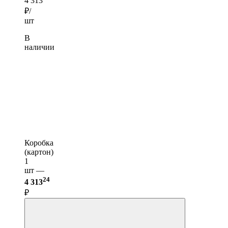
4 313
₽/
шт
В
наличии
Коробка
(картон)
1
шт —
24
4 313
₽