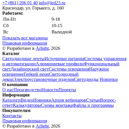
+7 (861) 206 01 40
info@led23.ru
Краснодар, ул. Горького, д. 160
Работаем:
Пн-Пт
9-18
Сб
10-15
Вс
Выходной
Показать все магазины
Правовая информация
© Разработано в
Arlight
, 2026
Каталог
Светодиодные ленты
Источники питания
Системы управления
и автоматизации
Алюминиевые профили
Функциональный
свет
Дизайнерский свет
Системы освещения
Наружное
освещение
Гибкий неон
Светодиодный
декор
Электроустановочные изделия
Светодиоды
Новинки
О компании
О нас
Производство
Новости
Проекты
Информация
Каталоги
Видео
Новинки
Архив вебинаров
Статьи
Вопрос-
ответ
Калькуляторы
Схемы монтажа
Файлы и программы
Покупателям
Контакты
Правовая информация
© Разработано в
Arlight
, 2026