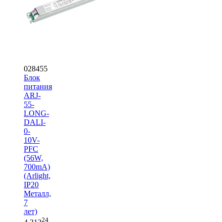
028455
Блок
питания
ARJ-
55-
LONG-
DALI-
0-
10V-
PFC
(56W,
700mA)
(Arlight,
IP20
Металл,
7
лет)
24