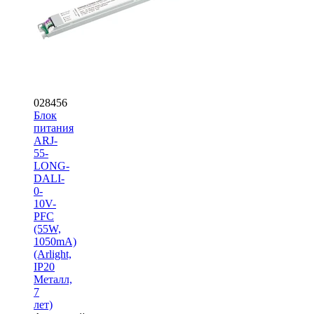
028456
Блок
питания
ARJ-
55-
LONG-
DALI-
0-
10V-
PFC
(55W,
1050mA)
(Arlight,
IP20
Металл,
7
лет)