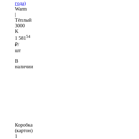
года)
Warm
|
Тёплый
3000
K
54
1 581
₽/
шт
В
наличии
Коробка
(картон)
1