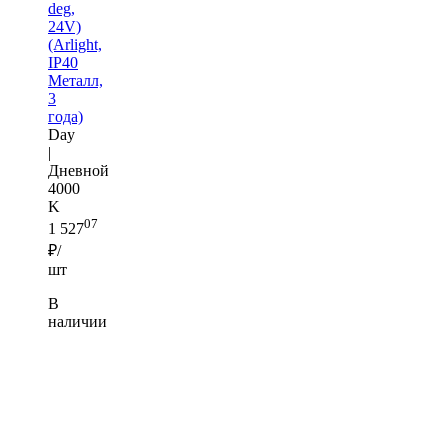
deg,
24V)
(Arlight,
IP40
Металл,
3
года)
Day
|
Дневной
4000
K
07
1 527
₽/
шт
В
наличии