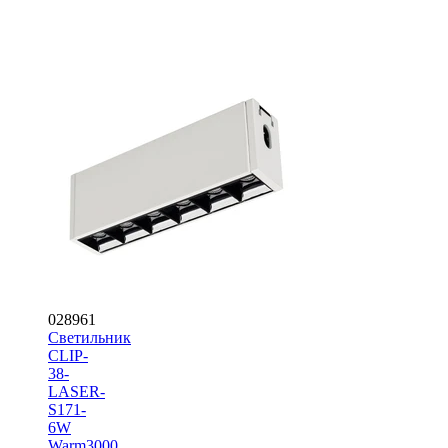
028961
Светильник
CLIP-
38-
LASER-
S171-
6W
Warm3000