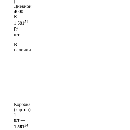
|
Дневной
4000
K
54
1 581
₽/
шт
В
наличии
Коробка
(картон)
1
шт —
54
1 581