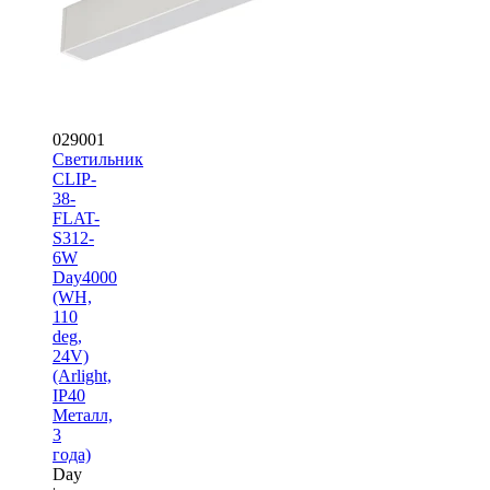
029001
Светильник
CLIP-
38-
FLAT-
S312-
6W
Day4000
(WH,
110
deg,
24V)
(Arlight,
IP40
Металл,
3
года)
Day