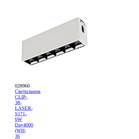
028960
Светильник
CLIP-
38-
LASER-
S171-
6W
Day4000
(WH,
36