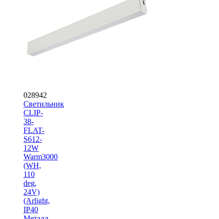
028942
Светильник
CLIP-
38-
FLAT-
S612-
12W
Warm3000
(WH,
110
deg,
24V)
(Arlight,
IP40
Металл,