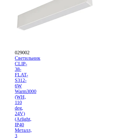
029002
Светильник
CLIP-
38-
FLAT-
S312-
6W
Warm3000
(WH,
110
deg,
24V)
(Arlight,
IP40
Металл,
3