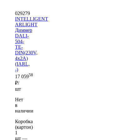
029279
INTELLIGENT
ARLIGHT
Диммер
DALI-
504-
TE-
DIN(230V,
4x2A)
(IARL,
-)
58
17 059
₽/
шт
Нет
в
наличии
Коробка
(картон)
1
шт —