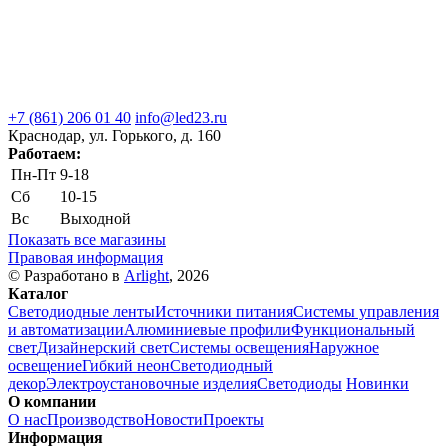
+7 (861) 206 01 40
info@led23.ru
Краснодар, ул. Горького, д. 160
Работаем:
Пн-Пт
9-18
Сб
10-15
Вс
Выходной
Показать все магазины
Правовая информация
© Разработано в
Arlight
, 2026
Каталог
Светодиодные ленты
Источники питания
Системы управления
и автоматизации
Алюминиевые профили
Функциональный
свет
Дизайнерский свет
Системы освещения
Наружное
освещение
Гибкий неон
Светодиодный
декор
Электроустановочные изделия
Светодиоды
Новинки
О компании
О нас
Производство
Новости
Проекты
Информация