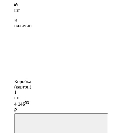
₽/
шт
В
наличии
Коробка
(картон)
1
шт —
53
4 146
₽