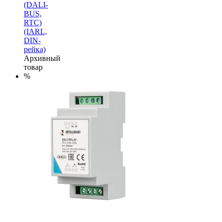
(DALI-
BUS,
RTC)
(IARL,
DIN-
рейка)
Архивный
товар
%