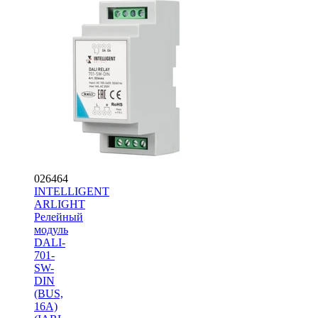
026464
INTELLIGENT
ARLIGHT
Релейный
модуль
DALI-
701-
SW-
DIN
(BUS,
16A)