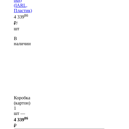
bus)
(IARL,
Пластик)
86
4 339
₽/
шт
В
наличии
Коробка
(картон)
1
шт —
86
4 339
₽