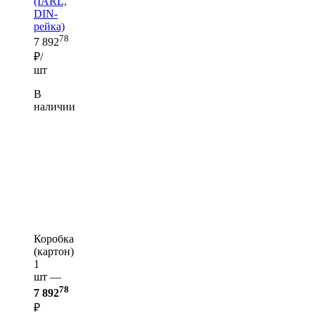
(IARL,
DIN-
рейка)
78
7 892
₽/
шт
В
наличии
Коробка
(картон)
1
шт —
78
7 892
₽