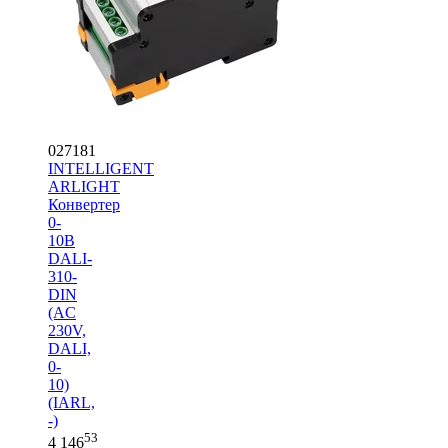
027181
INTELLIGENT
ARLIGHT
Конвертер
0-
10В
DALI-
310-
DIN
(AC
230V,
DALI,
0-
10)
(IARL,
-)
53
4 146