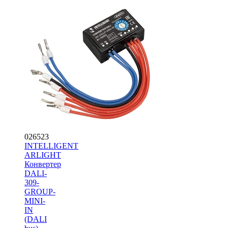
026523
INTELLIGENT
ARLIGHT
Конвертер
DALI-
309-
GROUP-
MINI-
IN
(DALI