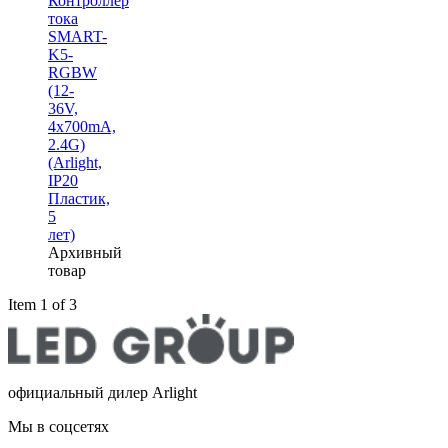
Контроллер
тока
SMART-
K5-
RGBW
(12-
36V,
4x700mA,
2.4G)
(Arlight,
IP20
Пластик,
5
лет)
Архивный
товар
Item 1 of 3
официальный дилер Arlight
Мы в соцсетях