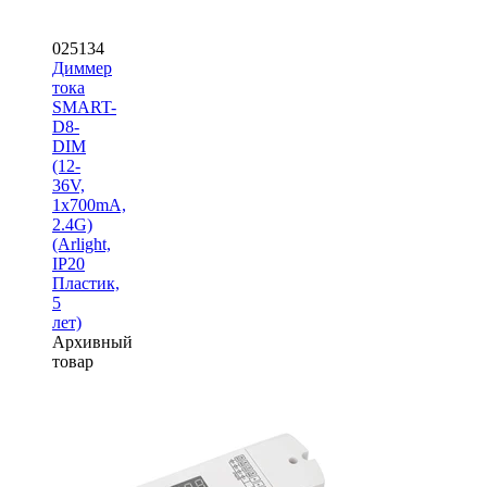
025134
Диммер
тока
SMART-
D8-
DIM
(12-
36V,
1x700mA,
2.4G)
(Arlight,
IP20
Пластик,
5
лет)
Архивный
товар