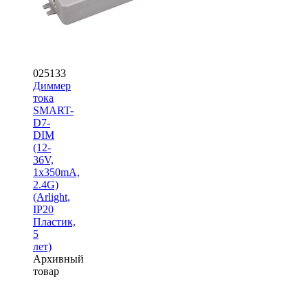
025133
Диммер
тока
SMART-
D7-
DIM
(12-
36V,
1x350mA,
2.4G)
(Arlight,
IP20
Пластик,
5
лет)
Архивный
товар