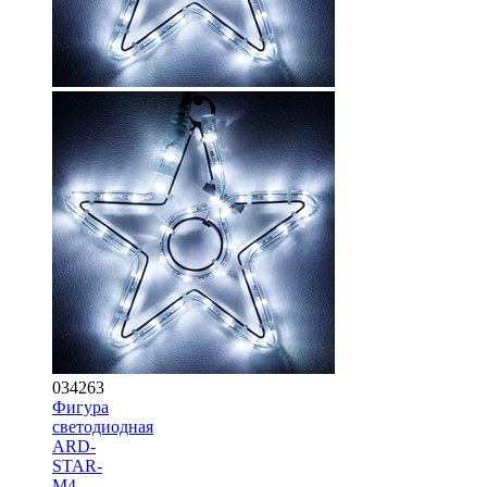
034263
Фигура
светодиодная
ARD-
STAR-
M4-