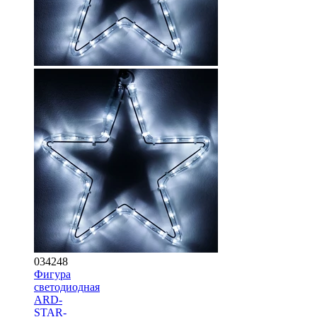
034248
Фигура
cветодиодная
ARD-
STAR-