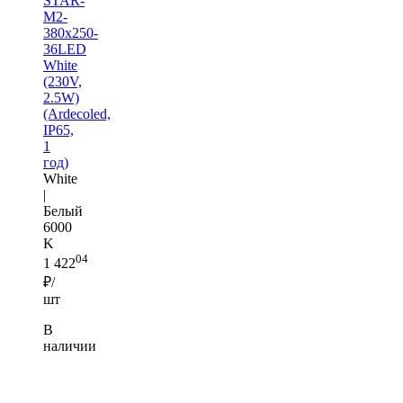
STAR-
M2-
380x250-
36LED
White
(230V,
2.5W)
(Ardecoled,
IP65,
1
год)
White
|
Белый
6000
K
04
1 422
₽/
шт
В
наличии