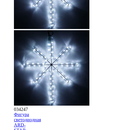
034247
Фигура
cветодиодная
ARD-