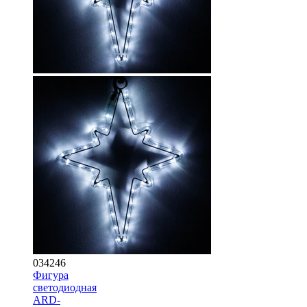
034246
Фигура
cветодиодная
ARD-