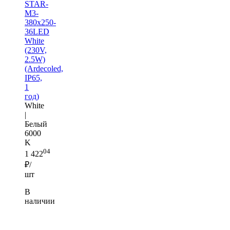
STAR-
M3-
380x250-
36LED
White
(230V,
2.5W)
(Ardecoled,
IP65,
1
год)
White
|
Белый
6000
K
04
1 422
₽/
шт
В
наличии