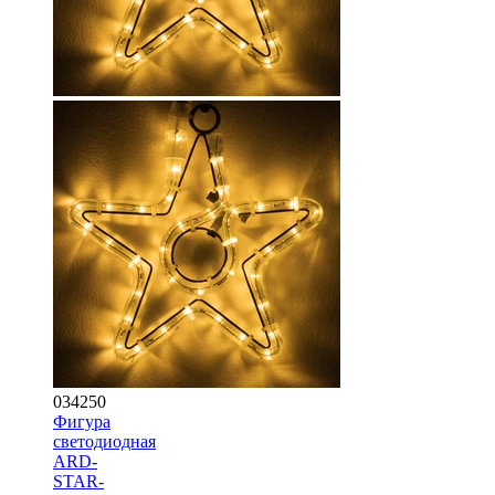
034250
Фигура
светодиодная
ARD-
STAR-