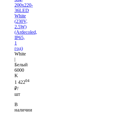
200x220-
36LED
White
(230V,
2.5W)
(Ardecoled,
IP65,
1
год)
White
|
Белый
6000
K
04
1 422
₽/
шт
В
наличии