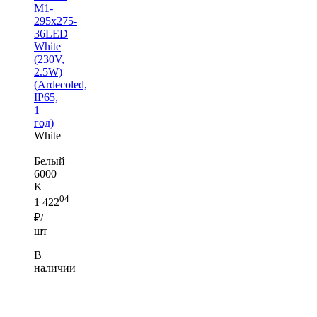
M1-
295x275-
36LED
White
(230V,
2.5W)
(Ardecoled,
IP65,
1
год)
White
|
Белый
6000
K
04
1 422
₽/
шт
В
наличии