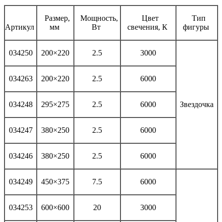
Размер,
Мощность,
Цвет
Тип
Артикул
мм
Вт
свечения, К
фигуры
034250
200×220
2.5
3000
034263
200×220
2.5
6000
034248
295×275
2.5
6000
Звездочка
034247
380×250
2.5
6000
034246
380×250
2.5
6000
034249
450×375
7.5
6000
034253
600×600
20
3000