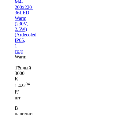
M4-
200x220-
36LED
Warm
(230V,
2.5W)
(Ardecoled,
IP65,
1
год)
Warm
|
Тёплый
3000
K
04
1 422
₽/
шт
В
наличии