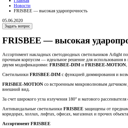
Главная
Новости
FRISBEE — высокая ударопрочность
05.06.2020
Задать вопрос
FRISBEE — высокая ударопр
Ассортимент накладных светодиодных светильников Arlight п
прочным корпусом — идеальное решение для использования в 
двумя модификациями:
FRISBEE-DIM
и
FRISBEE-MOTION
Светильники
FRISBEE-DIM
с функцией диммирования и возм
FRISBEE-MOTION
со встроенным микроволновым датчиком дв
внешний вид.
За счет широкого угла излучения 180° и матового рассеивател
Антивандальные светильники
FRISBEE
защищены от преднам
коридорах, холлах, лифтах, офисах, магазинах и прочих объект
Ассортимент FRISBEE