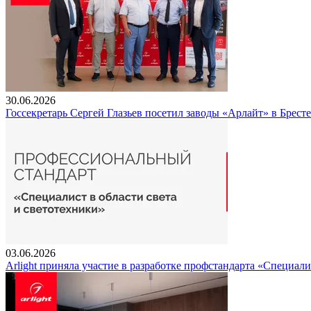
30.06.2026
Госсекретарь Сергей Глазьев посетил заводы «Арлайт» в Брест
03.06.2026
Arlight приняла участие в разработке профстандарта «Специали