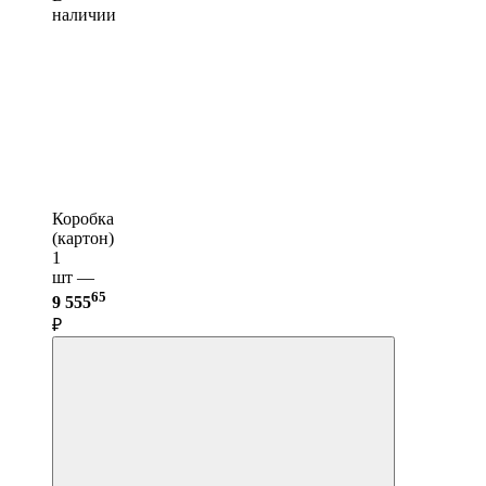
наличии
Коробка
(картон)
1
шт —
65
9 555
₽