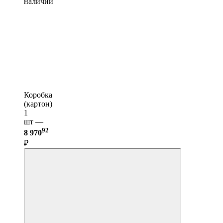
наличии
Коробка
(картон)
1
шт —
92
8 970
₽