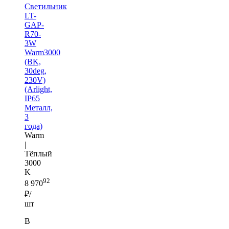
Светильник
LT-
GAP-
R70-
3W
Warm3000
(BK,
30deg,
230V)
(Arlight,
IP65
Металл,
3
года)
Warm
|
Тёплый
3000
K
92
8 970
₽/
шт
В