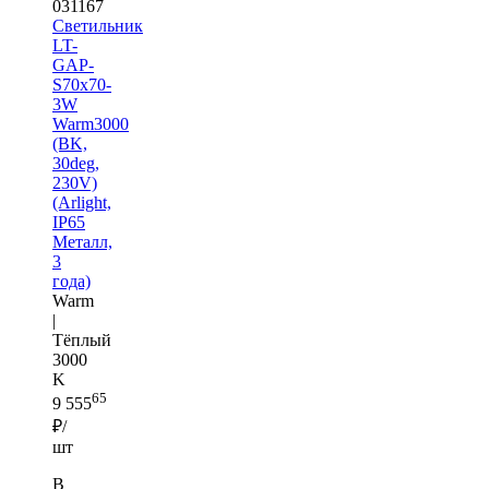
031167
Светильник
LT-
GAP-
S70x70-
3W
Warm3000
(BK,
30deg,
230V)
(Arlight,
IP65
Металл,
3
года)
Warm
|
Тёплый
3000
K
65
9 555
₽/
шт
В