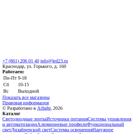
+7 (861) 206 01 40
info@led23.ru
Краснодар, ул. Горького, д. 160
Работаем:
Пн-Пт
9-18
Сб
10-15
Вс
Выходной
Показать все магазины
Правовая информация
© Разработано в
Arlight
, 2026
Каталог
Светодиодные ленты
Источники питания
Системы управления
и автоматизации
Алюминиевые профили
Функциональный
свет
Дизайнерский свет
Системы освещения
Наружное