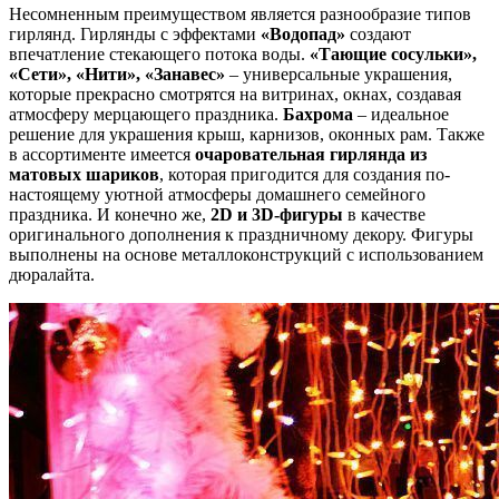
Несомненным преимуществом является разнообразие типов
гирлянд. Гирлянды с эффектами
«Водопад»
создают
впечатление стекающего потока воды.
«Тающие сосульки»,
«Сети», «Нити», «Занавес»
– универсальные украшения,
которые прекрасно смотрятся на витринах, окнах, создавая
атмосферу мерцающего праздника.
Бахрома
– идеальное
решение для украшения крыш, карнизов, оконных рам. Также
в ассортименте имеется
очаровательная гирлянда из
матовых шариков
, которая пригодится для создания по-
настоящему уютной атмосферы домашнего семейного
праздника. И конечно же,
2D и 3D-фигуры
в качестве
оригинального дополнения к праздничному декору. Фигуры
выполнены на основе металлоконструкций с использованием
дюралайта.