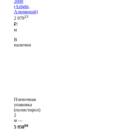
2000
(Arlight,
Алюминий)
33
2 979
₽/
м
В
наличии
Пленочная
упаковка
(полистирол)
2
м —
66
5 958