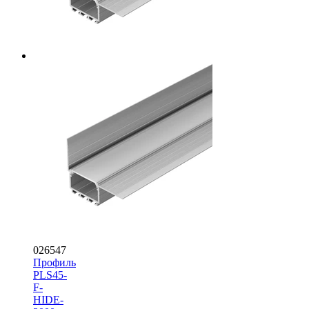
026547
Профиль
PLS45-
F-
HIDE-