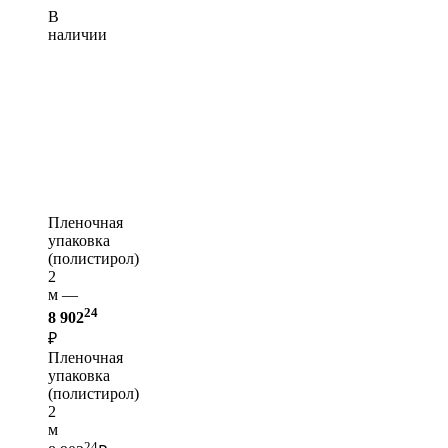
В
наличии
Пленочная
упаковка
(полистирол)
2
м —
24
8 902
₽
Пленочная
упаковка
(полистирол)
2
м
24