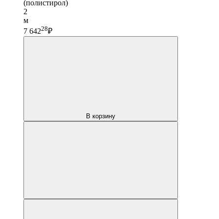
(полистирол)
2
м
28
7 642
₽
В корзину