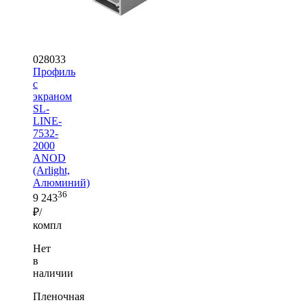
028033
Профиль
с
экраном
SL-
LINE-
7532-
2000
ANOD
(Arlight,
Алюминий)
36
9 243
₽/
компл
Нет
в
наличии
Пленочная