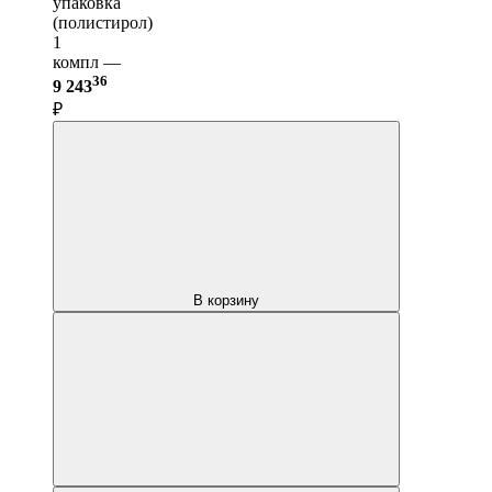
упаковка
(полистирол)
1
компл —
36
9 243
₽
В корзину