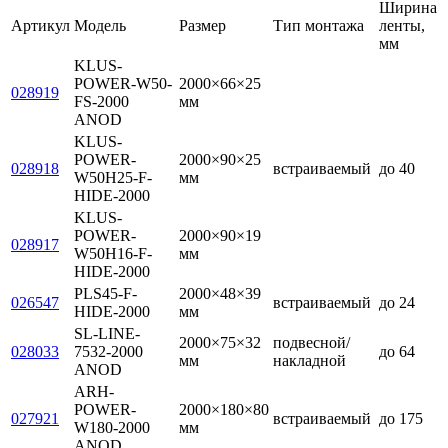
Ширина
Артикул
Модель
Размер
Тип монтажа
ленты,
мм
KLUS-
POWER-W50-
2000×66×25
028919
FS-2000
мм
ANOD
KLUS-
POWER-
2000×90×25
028918
встраиваемый
до 40
W50H25-F-
мм
HIDE-2000
KLUS-
POWER-
2000×90×19
028917
W50H16-F-
мм
HIDE-2000
PLS45-F-
2000×48×39
026547
встраиваемый
до 24
HIDE-2000
мм
SL-LINE-
2000×75×32
подвесной/
028033
7532-2000
до 64
мм
накладной
ANOD
ARH-
POWER-
2000×180×80
027921
встраиваемый
до 175
W180-2000
мм
ANOD