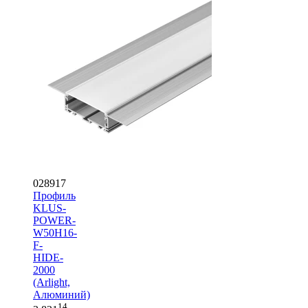
028917
Профиль
KLUS-
POWER-
W50H16-
F-
HIDE-
2000
(Arlight,
Алюминий)
14