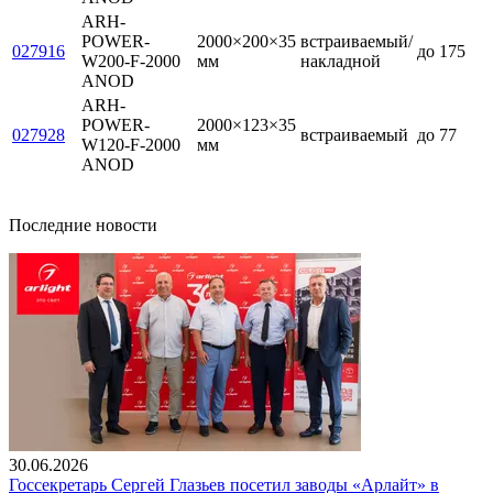
ARH-
POWER-
2000×200×35
встраиваемый/
027916
до 175
W200-F-2000
мм
накладной
ANOD
ARH-
POWER-
2000×123×35
027928
встраиваемый
до 77
W120-F-2000
мм
ANOD
Последние новости
30.06.2026
Госсекретарь Сергей Глазьев посетил заводы «Арлайт» в