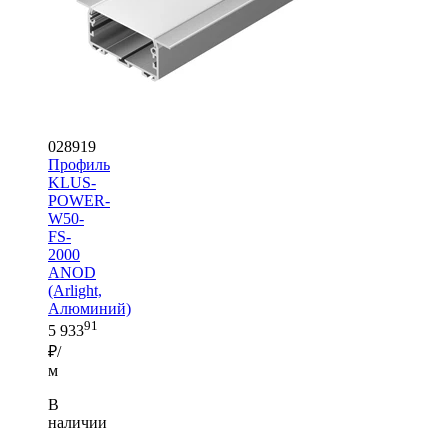
028919
Профиль
KLUS-
POWER-
W50-
FS-
2000
ANOD
(Arlight,
Алюминий)
91
5 933
₽/
м
В
наличии