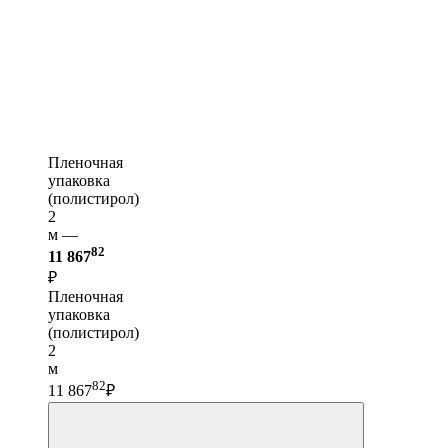
Пленочная
упаковка
(полистирол)
2
м —
82
11 867
₽
Пленочная
упаковка
(полистирол)
2
м
82
11 867
₽