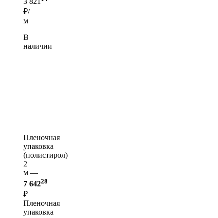
3 821
₽/
м
В
наличии
Пленочная
упаковка
(полистирол)
2
м —
28
7 642
₽
Пленочная
упаковка