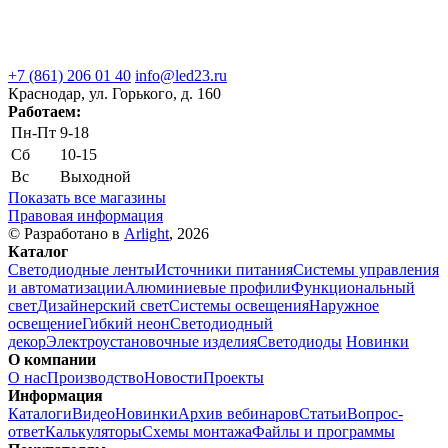
+7 (861) 206 01 40
info@led23.ru
Краснодар, ул. Горького, д. 160
Работаем:
Пн-Пт
9-18
Сб
10-15
Вс
Выходной
Показать все магазины
Правовая информация
© Разработано в
Arlight
, 2026
Каталог
Светодиодные ленты
Источники питания
Системы управления
и автоматизации
Алюминиевые профили
Функциональный
свет
Дизайнерский свет
Системы освещения
Наружное
освещение
Гибкий неон
Светодиодный
декор
Электроустановочные изделия
Светодиоды
Новинки
О компании
О нас
Производство
Новости
Проекты
Информация
Каталоги
Видео
Новинки
Архив вебинаров
Статьи
Вопрос-
ответ
Калькуляторы
Схемы монтажа
Файлы и программы