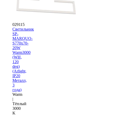
029115
Светильник
SP-
MARQUO-
S770x70-
20W
Warm3000
(WH,
120
deg)
(Arlight,
IP20
Металл,
3
года)
Warm
|
Тёплый
3000
K