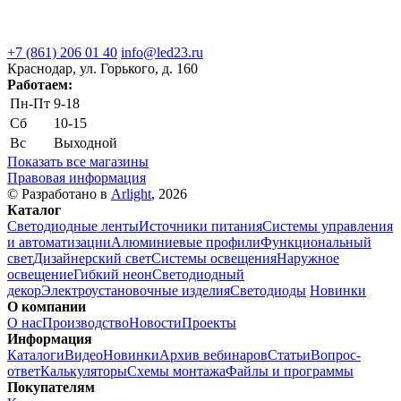
+7 (861) 206 01 40
info@led23.ru
Краснодар, ул. Горького, д. 160
Работаем:
Пн-Пт
9-18
Сб
10-15
Вс
Выходной
Показать все магазины
Правовая информация
© Разработано в
Arlight
, 2026
Каталог
Светодиодные ленты
Источники питания
Системы управления
и автоматизации
Алюминиевые профили
Функциональный
свет
Дизайнерский свет
Системы освещения
Наружное
освещение
Гибкий неон
Светодиодный
декор
Электроустановочные изделия
Светодиоды
Новинки
О компании
О нас
Производство
Новости
Проекты
Информация
Каталоги
Видео
Новинки
Архив вебинаров
Статьи
Вопрос-
ответ
Калькуляторы
Схемы монтажа
Файлы и программы
Покупателям