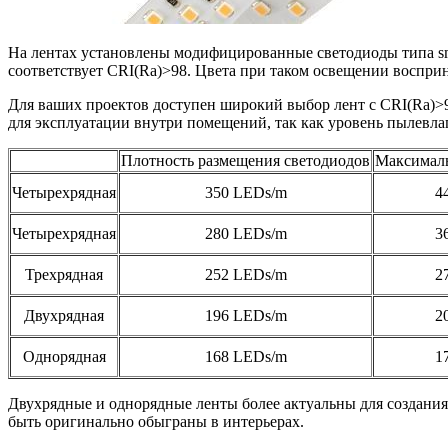
На лентах установлены модифицированные светодиоды типа sm
соответствует CRI(Ra)>98. Цвета при таком освещении восприн
Для ваших проектов доступен широкий выбор лент с CRI(Ra)>
для эксплуатации внутри помещений, так как уровень пылевлаг
Плотность размещения светодиодов
Максимал
Четырехрядная
350 LEDs/m
4
Четырехрядная
280 LEDs/m
3
Трехрядная
252 LEDs/m
2
Двухрядная
196 LEDs/m
2
Однорядная
168 LEDs/m
1
Двухрядные и однорядные ленты более актуальны для создани
быть оригинально обыграны в интерьерах.