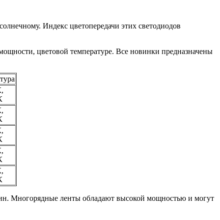
солнечному. Индекс цветопередачи этих светодиодов
 мощности, цветовой температуре. Все новинки предназначены
тура
,
К
,
К
,
К
,
К
,
К
рин. Многорядные ленты обладают высокой мощностью и могут