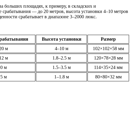
а больших площадях, к примеру, в складских и
е срабатывания — до 20 метров, высота установки 4–10 метров
щенности срабатывает в диапазоне 3–2000 люкс.
срабатывания
Высота установки
Размер
20 м
4–10 м
102×102×58 мм
12 м
1.8–2.5 м
120×78×28 мм
10 м
1.5–3.5 м
114×35×24 мм
15 м
1–1.8 м
80×80×32 мм