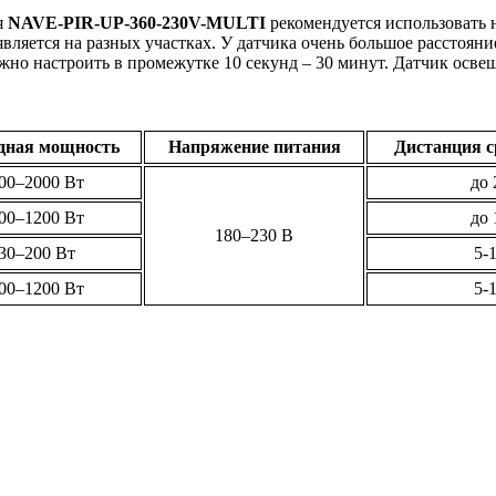
я
NAVE-PIR-UP-360-230V-MULTI
рекомендуется использовать н
ляется на разных участках. У датчика очень большое расстояни
ожно настроить в промежутке 10 секунд – 30 минут. Датчик осве
дная мощность
Напряжение питания
Дистанция 
00–2000 Вт
до 
00–1200 Вт
до 
180–230 В
30–200 Вт
5-
00–1200 Вт
5-