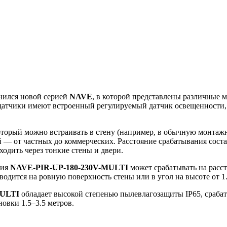
нился новой серией
NAVE
, в которой представлены различные 
 датчики имеют встроенный регулируемый датчик освещенности, 
торый можно встраивать в стену (например, в обычную монтаж
 — от частных до коммерческих. Расстояние срабатывания соста
ходить через тонкие стены и двери.
ния
NAVE-PIR-UP-180-230V-MULTI
может срабатывать на расс
водится на ровную поверхность стены или в угол на высоте от 1.
MULTI
обладает высокой степенью пылевлагозащиты IP65, срабат
овки 1.5–3.5 метров.