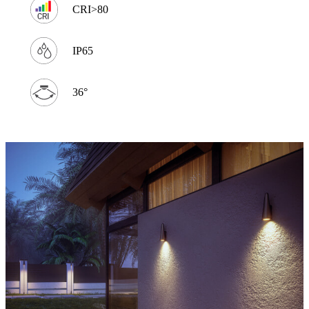
CRI>80
IP65
36°