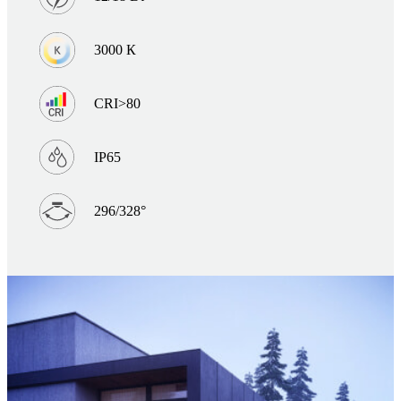
3000 К
CRI>80
IP65
296/328°