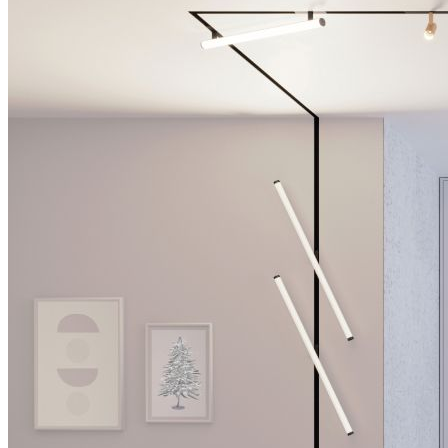
A126/A180 UL
СОВ X480 FreeCut
Профиль
DECORE S6 COMFORT
источники тока
ARPJ SN
ARJ-SP