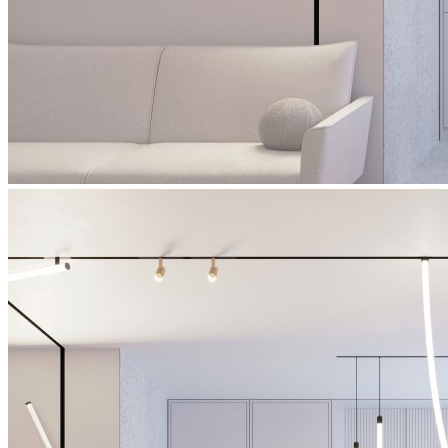
система креплений
STINGRAY R