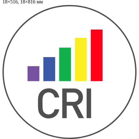
18×516, 18×816 мм