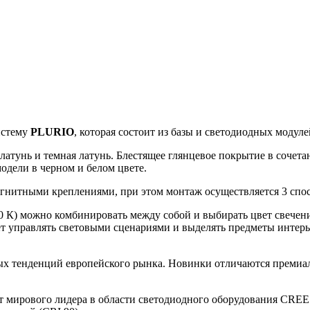
истему
PLURIO
, которая состоит из базы и светодиодных модуле
, латунь и темная латунь. Блестящее глянцевое покрытие в соче
модели в черном и белом цвете.
агнитными креплениями, при этом монтаж осуществляется 3 спо
0 К) можно комбинировать между собой и выбирать цвет свечен
яет управлять световыми сценариями и выделять предметы интерь
ных тенденций европейского рынка. Новинки отличаются преми
от мирового лидера в области светодиодного оборудования CRE