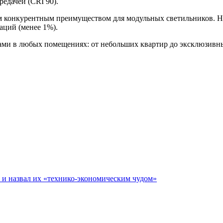
едачей (CRI 90).
м конкурентным преимуществом для модульных светильников. На
аций (менее 1%).
тами в любых помещениях: от небольших квартир до эксклюзивн
е и назвал их «технико-экономическим чудом»