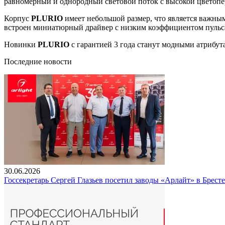
равномерный и однородный световой поток с высокой цветопер
Корпус
PLURIO
имеет небольшой размер, что является важны
встроен миниатюрный драйвер с низким коэффициентом пульс
Новинки
PLURIO
с гарантией 3 года станут модными атрибу
Последние новости
30.06.2026
Госсекретарь Сергей Глазьев посетил заводы «Арлайт» в Брест