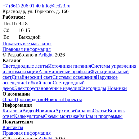
+7 (861) 206 01 40
info@led23.ru
Краснодар, ул. Горького, д. 160
Работаем:
Пн-Пт
9-18
Сб
10-15
Вс
Выходной
Показать все магазины
Правовая информация
© Разработано в
Arlight
, 2026
Каталог
Светодиодные ленты
Источники питания
Системы управления
и автоматизации
Алюминиевые профили
Функциональный
свет
Дизайнерский свет
Системы освещения
Наружное
освещение
Гибкий неон
Светодиодный
декор
Электроустановочные изделия
Светодиоды
Новинки
О компании
О нас
Производство
Новости
Проекты
Информация
Каталоги
Видео
Новинки
Архив вебинаров
Статьи
Вопрос-
ответ
Калькуляторы
Схемы монтажа
Файлы и программы
Покупателям
Контакты
Правовая информация
© Разработано в
Arlight
, 2026