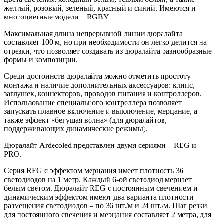
желтый, розовый, зеленый, красный и синий. Имеются и
многоцветные модели – RGBY.
Максимальная длина непрерывной линии дюралайта
составляет 100 м, но при необходимости он легко делится на
отрезки, что позволяет создавать из дюралайта разнообразные
формы и композиции.
Среди достоинств дюралайта можно отметить простоту
монтажа и наличие дополнительных аксессуаров: клипс,
заглушек, коннекторов, проводов питания и контроллеров.
Использование специального контроллера позволяет
запускать плавное включение и выключение, мерцание, а
также эффект «бегущая волна» (для дюралайтов,
поддерживающих динамические режимы).
Дюралайт Ardecoled представлен двумя сериями – REG и
PRO.
Серия REG c эффектом мерцания имеет плотность 36
светодиодов на 1 метр. Каждый 6-ой светодиод мерцает
белым светом. Дюралайт REG с постоянным свечением и
динамическим эффектом имеют два варианта плотности
размещения светодиодов – по 36 шт./м и 24 шт./м. Шаг резки
для постоянного свечения и мерцания составляет 2 метра, для