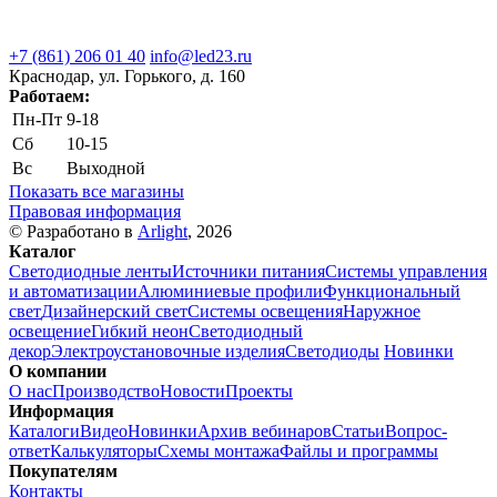
+7 (861) 206 01 40
info@led23.ru
Краснодар, ул. Горького, д. 160
Работаем:
Пн-Пт
9-18
Сб
10-15
Вс
Выходной
Показать все магазины
Правовая информация
© Разработано в
Arlight
, 2026
Каталог
Светодиодные ленты
Источники питания
Системы управления
и автоматизации
Алюминиевые профили
Функциональный
свет
Дизайнерский свет
Системы освещения
Наружное
освещение
Гибкий неон
Светодиодный
декор
Электроустановочные изделия
Светодиоды
Новинки
О компании
О нас
Производство
Новости
Проекты
Информация
Каталоги
Видео
Новинки
Архив вебинаров
Статьи
Вопрос-
ответ
Калькуляторы
Схемы монтажа
Файлы и программы
Покупателям
Контакты