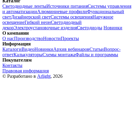
Каталог
Светодиодные ленты
Источники питания
Системы управления
и автоматизации
Алюминиевые профили
Функциональный
свет
Дизайнерский свет
Системы освещения
Наружное
освещение
Гибкий неон
Светодиодный
декор
Электроустановочные изделия
Светодиоды
Новинки
О компании
О нас
Производство
Новости
Проекты
Информация
Каталоги
Видео
Новинки
Архив вебинаров
Статьи
Вопрос-
ответ
Калькуляторы
Схемы монтажа
Файлы и программы
Покупателям
Контакты
Правовая информация
© Разработано в
Arlight
, 2026