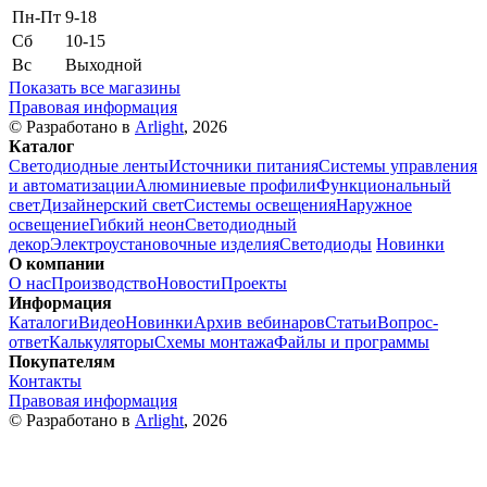
Пн-Пт
9-18
Сб
10-15
Вс
Выходной
Показать все магазины
Правовая информация
© Разработано в
Arlight
, 2026
Каталог
Светодиодные ленты
Источники питания
Системы управления
и автоматизации
Алюминиевые профили
Функциональный
свет
Дизайнерский свет
Системы освещения
Наружное
освещение
Гибкий неон
Светодиодный
декор
Электроустановочные изделия
Светодиоды
Новинки
О компании
О нас
Производство
Новости
Проекты
Информация
Каталоги
Видео
Новинки
Архив вебинаров
Статьи
Вопрос-
ответ
Калькуляторы
Схемы монтажа
Файлы и программы
Покупателям
Контакты
Правовая информация
© Разработано в
Arlight
, 2026