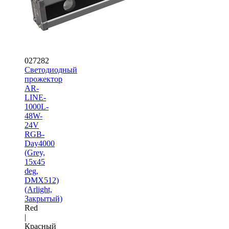
027282
Светодиодный
прожектор
AR-
LINE-
1000L-
48W-
24V
RGB-
Day4000
(Grey,
15x45
deg,
DMX512)
(Arlight,
Закрытый)
Red
|
Красный