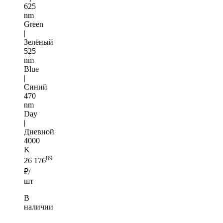
625
nm
Green
|
Зелёный
525
nm
Blue
|
Синий
470
nm
Day
|
Дневной
4000
K
89
26 176
₽/
шт
В
наличии