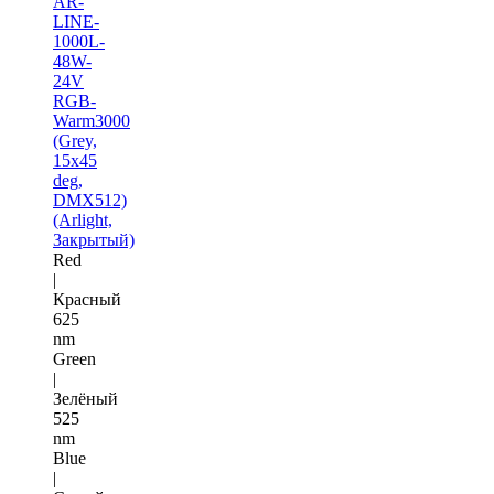
AR-
LINE-
1000L-
48W-
24V
RGB-
Warm3000
(Grey,
15x45
deg,
DMX512)
(Arlight,
Закрытый)
Red
|
Красный
625
nm
Green
|
Зелёный
525
nm
Blue
|