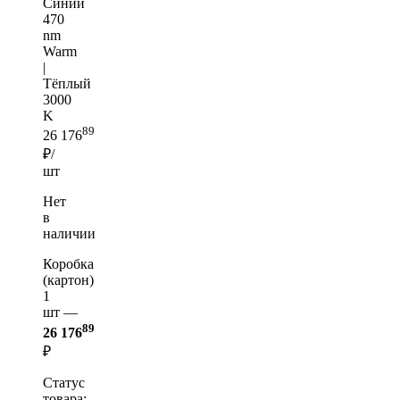
Синий
470
nm
Warm
|
Тёплый
3000
K
89
26 176
₽/
шт
Нет
в
наличии
Коробка
(картон)
1
шт —
89
26 176
₽
Статус
товара: