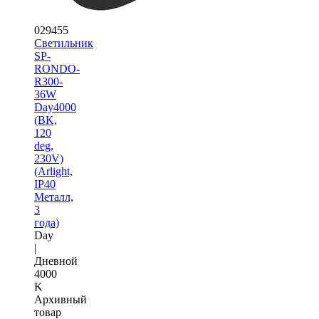
029455
Светильник
SP-
RONDO-
R300-
36W
Day4000
(BK,
120
deg,
230V)
(Arlight,
IP40
Металл,
3
года)
Day
|
Дневной
4000
K
Архивный
товар