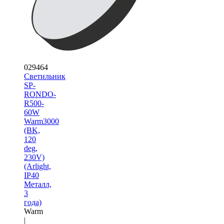
029464
Светильник
SP-
RONDO-
R500-
60W
Warm3000
(BK,
120
deg,
230V)
(Arlight,
IP40
Металл,
3
года)
Warm
|