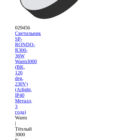
029456
Светильник
SP-
RONDO-
R300-
36W
Warm3000
(BK,
120
deg,
230V)
(Arlight,
IP40
Металл,
3
года)
Warm
|
Тёплый
3000