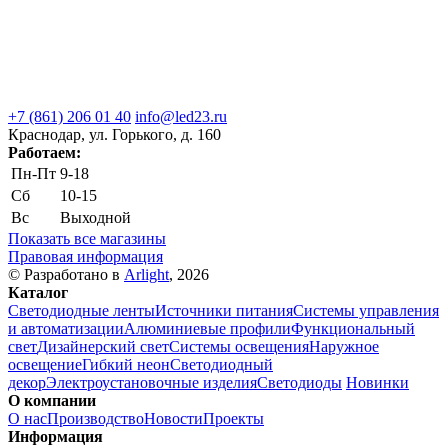
+7 (861) 206 01 40
info@led23.ru
Краснодар, ул. Горького, д. 160
Работаем:
Пн-Пт
9-18
Сб
10-15
Вс
Выходной
Показать все магазины
Правовая информация
© Разработано в
Arlight
, 2026
Каталог
Светодиодные ленты
Источники питания
Системы управления
и автоматизации
Алюминиевые профили
Функциональный
свет
Дизайнерский свет
Системы освещения
Наружное
освещение
Гибкий неон
Светодиодный
декор
Электроустановочные изделия
Светодиоды
Новинки
О компании
О нас
Производство
Новости
Проекты
Информация