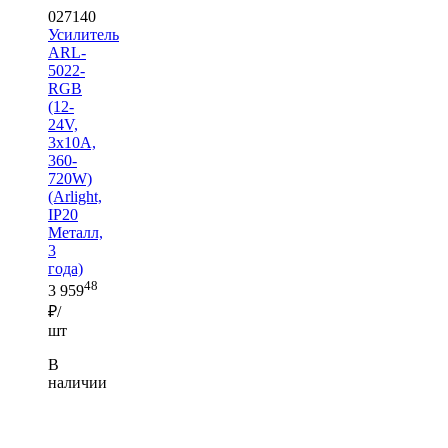
027140
Усилитель
ARL-
5022-
RGB
(12-
24V,
3x10A,
360-
720W)
(Arlight,
IP20
Металл,
3
года)
48
3 959
₽/
шт
В
наличии