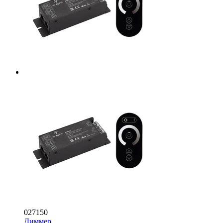
027150
Диммер