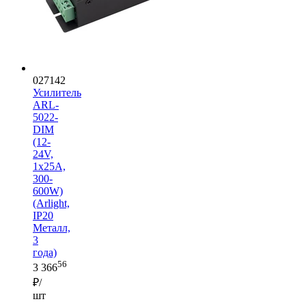
027142
Усилитель
ARL-
5022-
DIM
(12-
24V,
1x25A,
300-
600W)
(Arlight,
IP20
Металл,
3
года)
56
3 366
₽/
шт