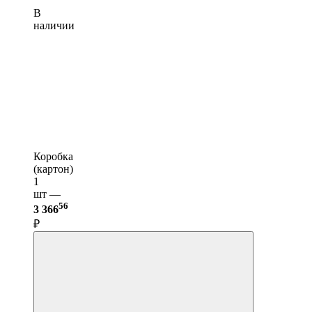
В
наличии
Коробка
(картон)
1
шт —
56
3 366
₽