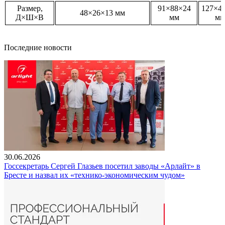
Размер,
91×88×24
127×4
48×26×13 мм
Д×Ш×В
мм
мм
Последние новости
30.06.2026
Госсекретарь Сергей Глазьев посетил заводы «Арлайт» в
Бресте и назвал их «технико-экономическим чудом»