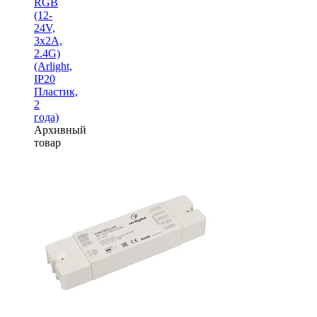
RGB
(12-
24V,
3x2A,
2.4G)
(Arlight,
IP20
Пластик,
2
года)
Архивный
товар