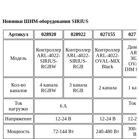
Новинки ШИМ-оборудования SIRIUS
Артикул
028920
028922
027155
0271
Димм
Контроллер
Контроллер
Контроллер
ARL
ARL-4022-
ARL-4022-
ARL-4022-
Модель
302
SIRIUS-
SIRIUS-
OVAL-MIX
OVA
RGBW
RGB
Black
DIM B
Кол-во
4 канала
3 канала
2 канала
1 ка
каналов
RGBW
RGB
Ток
Ток 
6 A
нагрузки
Напряжение
12-24 В
12-24 В
12-2
300-
Мощность
72-144 Вт
240-480 Вт
Вт