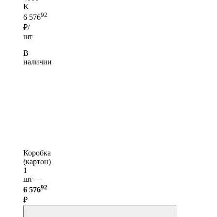
K
92
6 576
₽/
шт
В
наличии
Коробка
(картон)
1
шт —
92
6 576
₽