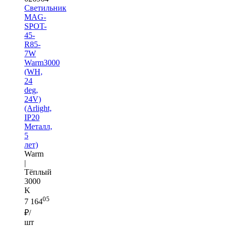
Светильник
MAG-
SPOT-
45-
R85-
7W
Warm3000
(WH,
24
deg,
24V)
(Arlight,
IP20
Металл,
5
лет)
Warm
|
Тёплый
3000
K
05
7 164
₽/
шт