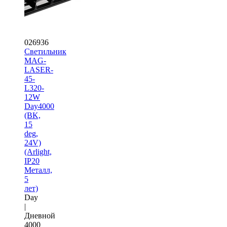
026936
Светильник
MAG-
LASER-
45-
L320-
12W
Day4000
(BK,
15
deg,
24V)
(Arlight,
IP20
Металл,
5
лет)
Day
|
Дневной
4000