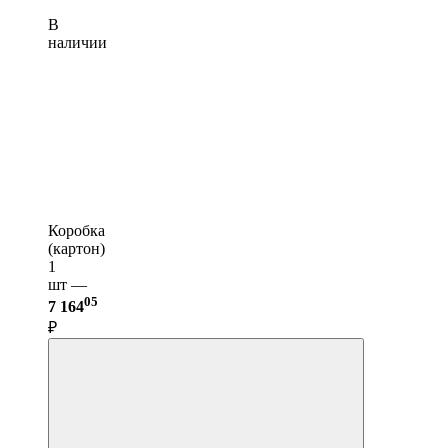
В
наличии
Коробка
(картон)
1
шт —
05
7 164
₽