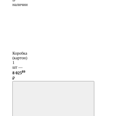
наличии
Коробка
(картон)
1
шт —
89
8 025
₽