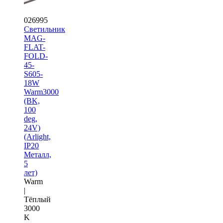
026995
Светильник
MAG-
FLAT-
FOLD-
45-
S605-
18W
Warm3000
(BK,
100
deg,
24V)
(Arlight,
IP20
Металл,
5
лет)
Warm
|
Тёплый
3000
K