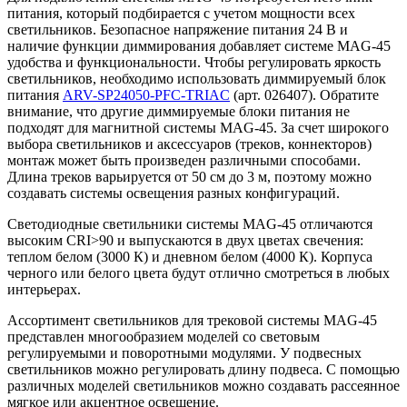
питания, который подбирается с учетом мощности всех
светильников. Безопасное напряжение питания 24 В и
наличие функции диммирования добавляет системе MAG-45
удобства и функциональности. Чтобы регулировать яркость
светильников, необходимо использовать диммируемый блок
питания
ARV-SP24050-PFC-TRIAC
(арт. 026407). Обратите
внимание, что другие диммируемые блоки питания не
подходят для магнитной системы MAG-45. За счет широкого
выбора светильников и аксессуаров (треков, коннекторов)
монтаж может быть произведен различными способами.
Длина треков варьируется от 50 см до 3 м, поэтому можно
создавать системы освещения разных конфигураций.
Светодиодные светильники системы MAG-45 отличаются
высоким CRI>90 и выпускаются в двух цветах свечения:
теплом белом (3000 К) и дневном белом (4000 К). Корпуса
черного или белого цвета будут отлично смотреться в любых
интерьерах.
Ассортимент светильников для трековой системы MAG-45
представлен многообразием моделей со световым
регулируемыми и поворотными модулями. У подвесных
светильников можно регулировать длину подвеса. С помощью
различных моделей светильников можно создавать рассеянное
мягкое или акцентное освещение.