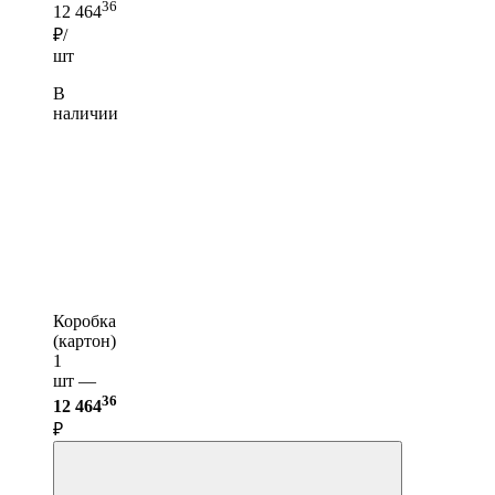
36
12 464
₽/
шт
В
наличии
Коробка
(картон)
1
шт —
36
12 464
₽