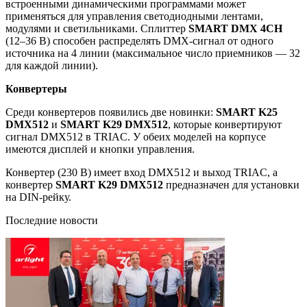
встроенными динамическими программами может
применяться для управления светодиодными лентами,
модулями и светильниками. Сплиттер
SMART DMX 4CH
(12–36 В) способен распределять DMX-сигнал от одного
источника на 4 линии (максимальное число приемников — 32
для каждой линии).
Конвертеры
Среди конвертеров появились две новинки:
SMART K25
DMX512
и
SMART K29 DMX512
, которые конвертируют
сигнал DMX512 в TRIAC. У обеих моделей на корпусе
имеются дисплей и кнопки управления.
Конвертер (230 В) имеет вход DMX512 и выход TRIAC, а
конвертер
SMART K29 DMX512
предназначен для установки
на DIN-рейку.
Последние новости