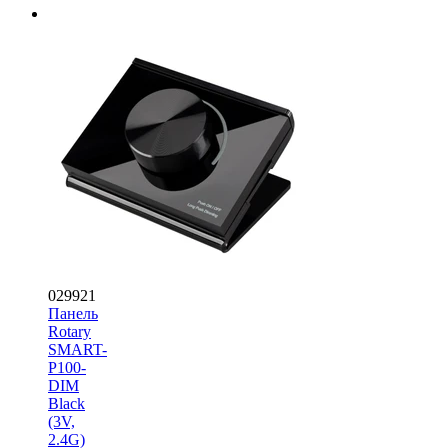
029921
Панель
Rotary
SMART-
P100-
DIM
Black
(3V,
2.4G)