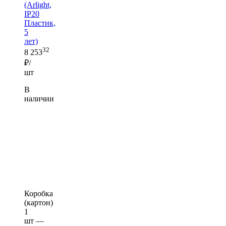
(Arlight,
IP20
Пластик,
5
лет)
32
8 253
₽/
шт
В
наличии
Коробка
(картон)
1
шт —