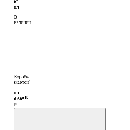
₽/
шт
В
наличии
Коробка
(картон)
1
шт —
19
6 685
₽