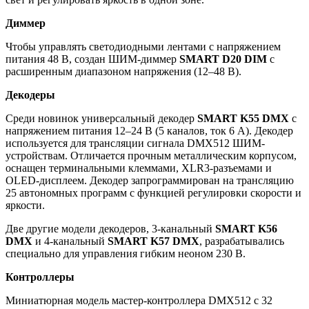
Диммер
Чтобы управлять светодиодными лентами с напряжением
питания 48 В, создан ШИМ-диммер
SMART D20 DIM
с
расширенным диапазоном напряжения (12–48 В).
Декодеры
Среди новинок универсальный декодер
SMART K55 DMX
с
напряжением питания 12–24 В (5 каналов, ток 6 А). Декодер
используется для трансляции сигнала DMX512 ШИМ-
устройствам. Отличается прочным металлическим корпусом,
оснащен терминальными клеммами, XLR3-разъемами и
OLED-дисплеем. Декодер запрограммирован на трансляцию
25 автономных программ с функцией регулировки скорости и
яркости.
Две другие модели декодеров, 3-канальный
SMART K56
DMX
и 4-канальный
SMART K57 DMX
, разрабатывались
специально для управления гибким неоном 230 В.
Контроллеры
Миниатюрная модель мастер-контроллера DMX512 с 32