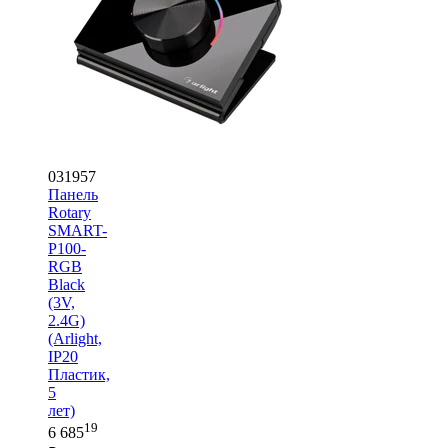
031957
Панель
Rotary
SMART-
P100-
RGB
Black
(3V,
2.4G)
(Arlight,
IP20
Пластик,
5
лет)
19
6 685