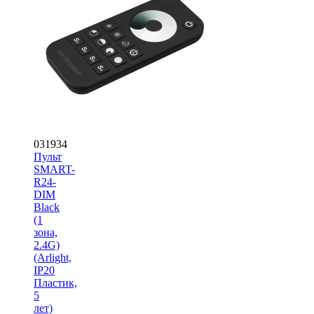
031934
Пульт
SMART-
R24-
DIM
Black
(1
зона,
2.4G)
(Arlight,
IP20
Пластик,
5
лет)