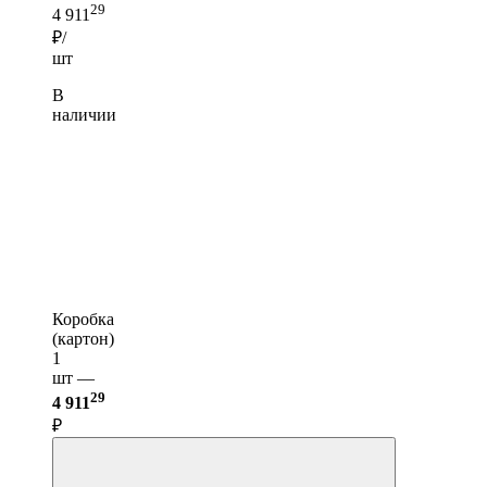
29
4 911
₽/
шт
В
наличии
Коробка
(картон)
1
шт —
29
4 911
₽