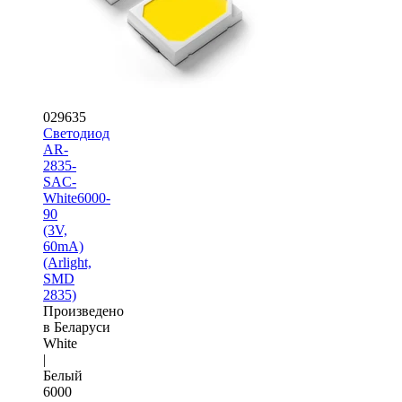
029635
Светодиод
AR-
2835-
SAC-
White6000-
90
(3V,
60mA)
(Arlight,
SMD
2835)
Произведено
в Беларуси
White
|
Белый
6000