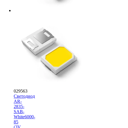
029563
Светодиод
AR-
2835-
SAB-
White6000-
85
(3V,