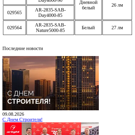
Day4000-90
Дневной
26 лм
белый
AR-2835-SAB-
029565
Day4000-85
AR-2835-SAB-
029564
Белый
27 лм
Nature5000-85
Последние новости
09.08.2026
С Днем Строителя!