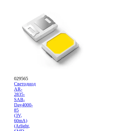
029565
Светодиод
AR-
2835-
SAB-
Day4000-
85
(3V,
60mA)
(Arlight,