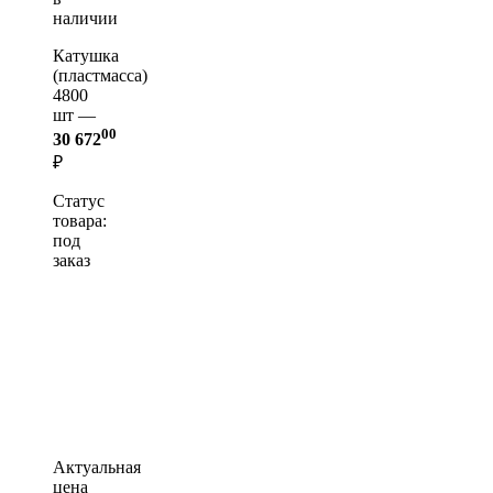
наличии
Катушка
(пластмасса)
4800
шт —
00
30 672
₽
Статус
товара:
под
заказ
Актуальная
цена