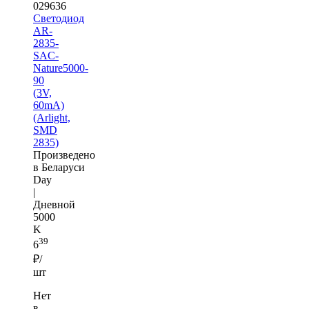
029636
Светодиод
AR-
2835-
SAC-
Nature5000-
90
(3V,
60mA)
(Arlight,
SMD
2835)
Произведено
в Беларуси
Day
|
Дневной
5000
K
39
6
₽/
шт
Нет
в