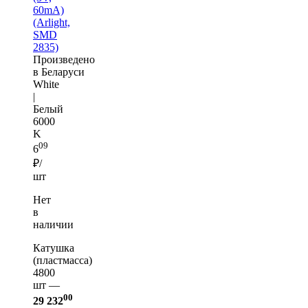
60mA)
(Arlight,
SMD
2835)
Произведено
в Беларуси
White
|
Белый
6000
K
09
6
₽/
шт
Нет
в
наличии
Катушка
(пластмасса)
4800
шт —
00
29 232