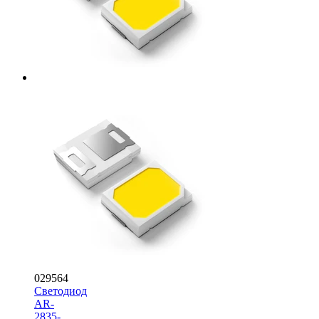
029564
Светодиод
AR-
2835-