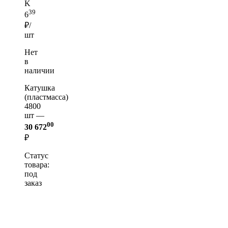
K
39
6
₽/
шт
Нет
в
наличии
Катушка
(пластмасса)
4800
шт —
00
30 672
₽
Статус
товара:
под
заказ