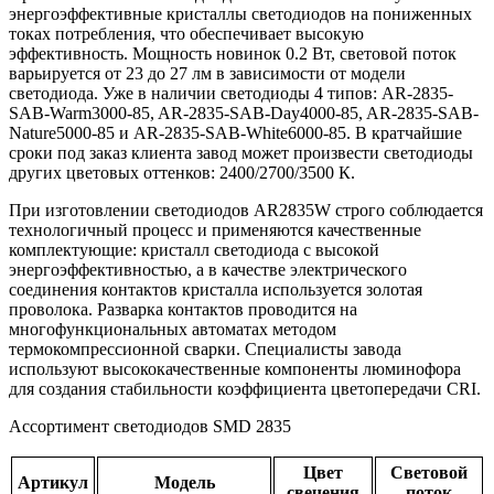
энергоэффективные кристаллы светодиодов на пониженных
токах потребления, что обеспечивает высокую
эффективность. Мощность новинок 0.2 Вт, световой поток
варьируется от 23 до 27 лм в зависимости от модели
светодиода. Уже в наличии светодиоды 4 типов: AR-2835-
SAB-Warm3000-85, AR-2835-SAB-Day4000-85, AR-2835-SAB-
Nature5000-85 и AR-2835-SAB-White6000-85. В кратчайшие
сроки под заказ клиента завод может произвести светодиоды
других цветовых оттенков: 2400/2700/3500 К.
При изготовлении светодиодов AR2835W строго соблюдается
технологичный процесс и применяются качественные
комплектующие: кристалл светодиода с высокой
энергоэффективностью, а в качестве электрического
соединения контактов кристалла используется золотая
проволока. Разварка контактов проводится на
многофункциональных автоматах методом
термокомпрессионной сварки. Специалисты завода
используют высококачественные компоненты люминофора
для создания стабильности коэффициента цветопередачи CRI.
Ассортимент светодиодов SMD 2835
Цвет
Световой
Артикул
Модель
свечения
поток