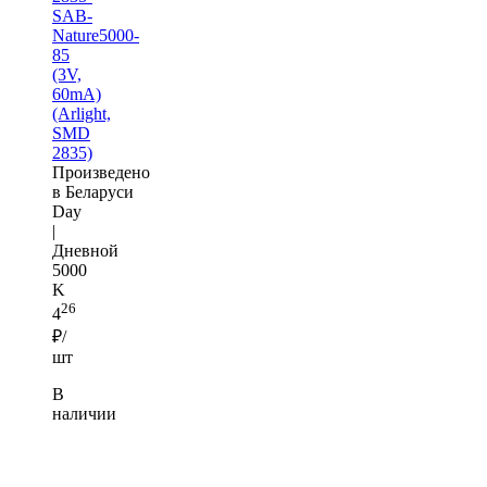
SAB-
Nature5000-
85
(3V,
60mA)
(Arlight,
SMD
2835)
Произведено
в Беларуси
Day
|
Дневной
5000
K
26
4
₽/
шт
В
наличии