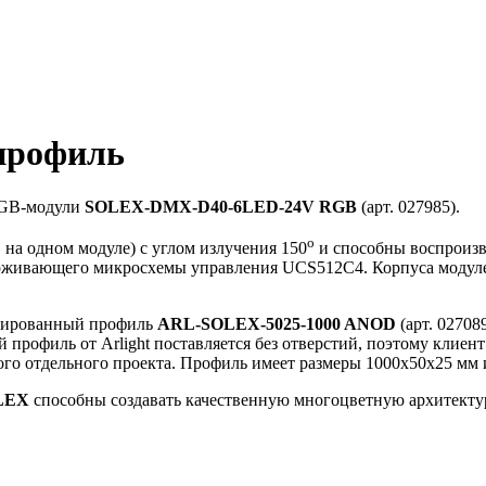
профиль
 RGB-модули
SOLEX-DMX-D40-6LED-24V RGB
(арт. 027985).
o
на одном модуле) с углом излучения 150
и способны воспроизв
живающего микросхемы управления UCS512C4. Корпуса модулей
одированный профиль
ARL-SOLEX-5025-1000 ANOD
(арт. 02708
профиль от Arlight поставляется без отверстий, поэтому клиент
го отдельного проекта. Профиль имеет размеры 1000х50х25 мм и
LEX
способны создавать качественную многоцветную архитекту