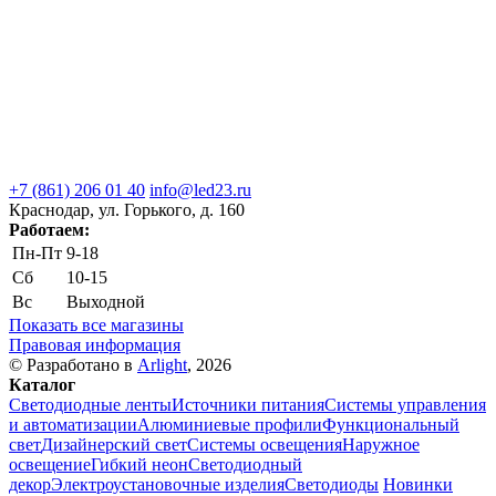
+7 (861) 206 01 40
info@led23.ru
Краснодар, ул. Горького, д. 160
Работаем:
Пн-Пт
9-18
Сб
10-15
Вс
Выходной
Показать все магазины
Правовая информация
© Разработано в
Arlight
, 2026
Каталог
Светодиодные ленты
Источники питания
Системы управления
и автоматизации
Алюминиевые профили
Функциональный
свет
Дизайнерский свет
Системы освещения
Наружное
освещение
Гибкий неон
Светодиодный
декор
Электроустановочные изделия
Светодиоды
Новинки