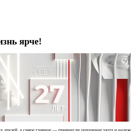
изнь ярче!
ых друзей, а самое главное — привнесли ощущение уюта и наде