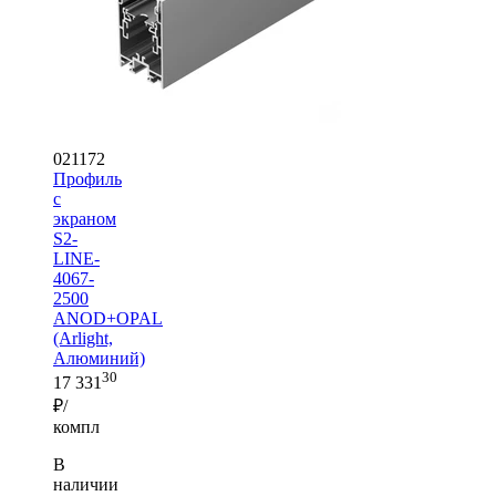
021172
Профиль
с
экраном
S2-
LINE-
4067-
2500
ANOD+OPAL
(Arlight,
Алюминий)
30
17 331
₽/
компл
В
наличии