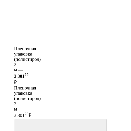
Пленочная
упаковка
(полистирол)
2
м —
20
3 301
₽
Пленочная
упаковка
(полистирол)
2
м
20
3 301
₽