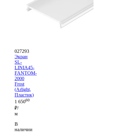
027293
Экран
SL-
LINIA45-
FANTOM-
2000
Frost
(Arlight,
Пластик)
60
1 650
₽/
м
В
наличии