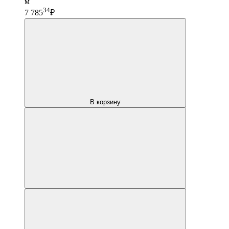
м
34
7 785
₽
В корзину