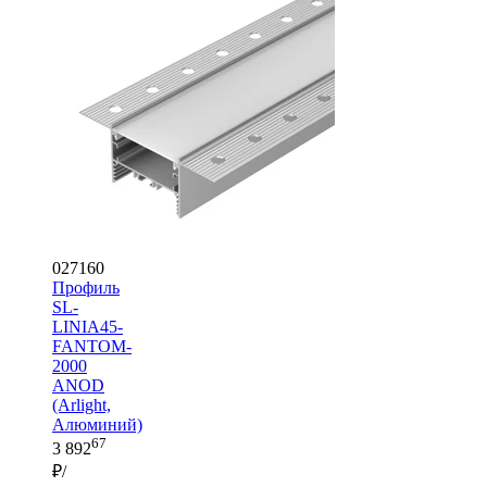
027160
Профиль
SL-
LINIA45-
FANTOM-
2000
ANOD
(Arlight,
Алюминий)
67
3 892
₽/