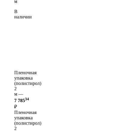
м
В
наличии
Пленочная
упаковка
(полистирол)
2
м —
34
7 785
₽
Пленочная
упаковка
(полистирол)
2