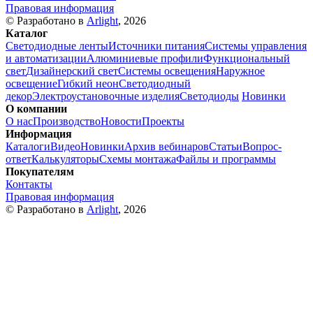
Правовая информация
© Разработано в
Arlight
, 2026
Каталог
Светодиодные ленты
Источники питания
Системы управления
и автоматизации
Алюминиевые профили
Функциональный
свет
Дизайнерский свет
Системы освещения
Наружное
освещение
Гибкий неон
Светодиодный
декор
Электроустановочные изделия
Светодиоды
Новинки
О компании
О нас
Производство
Новости
Проекты
Информация
Каталоги
Видео
Новинки
Архив вебинаров
Статьи
Вопрос-
ответ
Калькуляторы
Схемы монтажа
Файлы и программы
Покупателям
Контакты
Правовая информация
© Разработано в
Arlight
, 2026