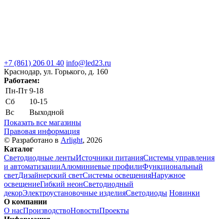
+7 (861) 206 01 40
info@led23.ru
Краснодар, ул. Горького, д. 160
Работаем:
Пн-Пт
9-18
Сб
10-15
Вс
Выходной
Показать все магазины
Правовая информация
© Разработано в
Arlight
, 2026
Каталог
Светодиодные ленты
Источники питания
Системы управления
и автоматизации
Алюминиевые профили
Функциональный
свет
Дизайнерский свет
Системы освещения
Наружное
освещение
Гибкий неон
Светодиодный
декор
Электроустановочные изделия
Светодиоды
Новинки
О компании
О нас
Производство
Новости
Проекты