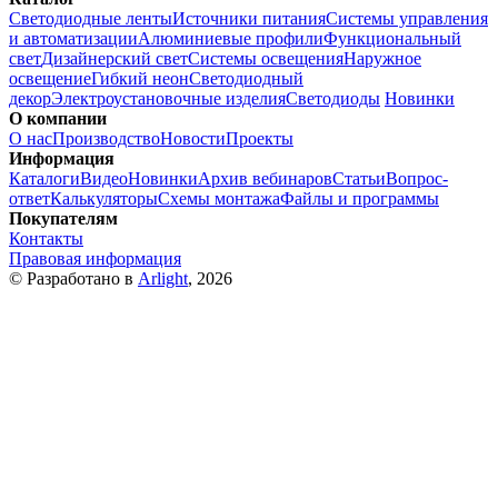
Светодиодные ленты
Источники питания
Системы управления
и автоматизации
Алюминиевые профили
Функциональный
свет
Дизайнерский свет
Системы освещения
Наружное
освещение
Гибкий неон
Светодиодный
декор
Электроустановочные изделия
Светодиоды
Новинки
О компании
О нас
Производство
Новости
Проекты
Информация
Каталоги
Видео
Новинки
Архив вебинаров
Статьи
Вопрос-
ответ
Калькуляторы
Схемы монтажа
Файлы и программы
Покупателям
Контакты
Правовая информация
© Разработано в
Arlight
, 2026