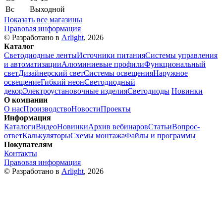
Вс
Выходной
Показать все магазины
Правовая информация
© Разработано в
Arlight
, 2026
Каталог
Светодиодные ленты
Источники питания
Системы управления
и автоматизации
Алюминиевые профили
Функциональный
свет
Дизайнерский свет
Системы освещения
Наружное
освещение
Гибкий неон
Светодиодный
декор
Электроустановочные изделия
Светодиоды
Новинки
О компании
О нас
Производство
Новости
Проекты
Информация
Каталоги
Видео
Новинки
Архив вебинаров
Статьи
Вопрос-
ответ
Калькуляторы
Схемы монтажа
Файлы и программы
Покупателям
Контакты
Правовая информация
© Разработано в
Arlight
, 2026