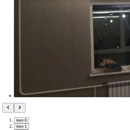
item 0
item 1