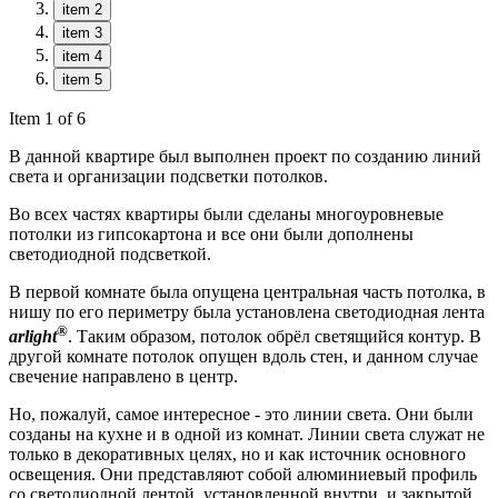
item 2
item 3
item 4
item 5
Item 1 of 6
В данной квартире был выполнен проект по созданию линий
света и организации подсветки потолков.
Во всех частях квартиры были сделаны многоуровневые
потолки из гипсокартона и все они были дополнены
светодиодной подсветкой.
В первой комнате была опущена центральная часть потолка, в
нишу по его периметру была установлена светодиодная лента
®
arlight
. Таким образом, потолок обрёл светящийся контур. В
другой комнате потолок опущен вдоль стен, и данном случае
свечение направлено в центр.
Но, пожалуй, самое интересное - это линии света. Они были
созданы на кухне и в одной из комнат. Линии света служат не
только в декоративных целях, но и как источник основного
освещения. Они представляют собой алюминиевый профиль
со светодиодной лентой, установленной внутри, и закрытой