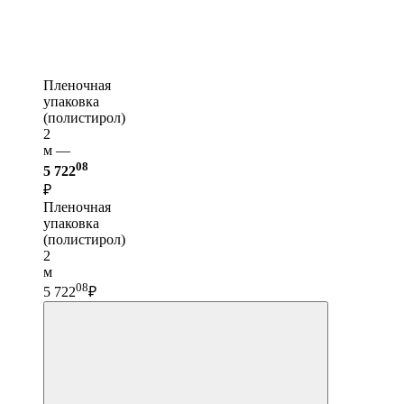
Пленочная
упаковка
(полистирол)
2
м —
08
5 722
₽
Пленочная
упаковка
(полистирол)
2
м
08
5 722
₽