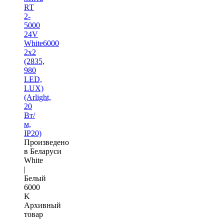
RT
2-
5000
24V
White6000
2x2
(2835,
980
LED,
LUX)
(Arlight,
20
Вт/
м,
IP20)
Произведено
в Беларуси
White
|
Белый
6000
K
Архивный
товар